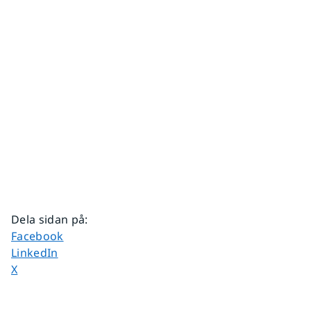
Dela sidan på
:
Dela sidan på
Facebook
Dela sidan på
LinkedIn
Dela sidan på
X