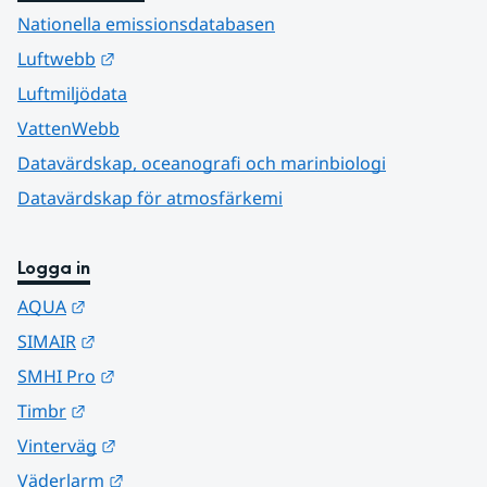
Nationella emissionsdatabasen
Länk till annan webbplats.
Luftwebb
Luftmiljödata
VattenWebb
Datavärdskap, oceanografi och marinbiologi
Datavärdskap för atmosfärkemi
Logga in
Länk till annan webbplats.
AQUA
Länk till annan webbplats.
SIMAIR
Länk till annan webbplats.
SMHI Pro
Länk till annan webbplats.
Timbr
Länk till annan webbplats.
Vinterväg
Länk till annan webbplats.
Väderlarm