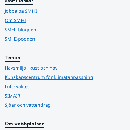
SMHI-länkar
Jobba på SMHI
Om SMHI
SMHI-bloggen
SMHI-podden
Teman
Havsmiljö i kust och hav
Kunskapscentrum för klimatanpassning
Luftkvalitet
SIMAIR
Sjöar och vattendrag
Om webbplatsen