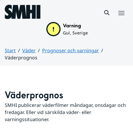
Hoppa till sidans innehåll
Meny
Varning
Gul, Sverige
Start
Väder
Prognoser och varningar
Väderprognos
Huvudinnehåll
Väderprognos
SMHI publicerar väderfilmer måndagar, onsdagar och 
fredagar. Eller vid särskilda väder- eller 
varningssituationer.