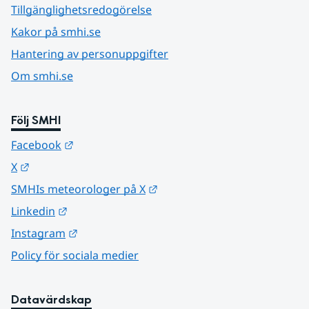
Tillgänglighetsredogörelse
Kakor på smhi.se
Hantering av personuppgifter
Om smhi.se
Följ SMHI
Länk till annan webbplats.
Facebook
Länk till annan webbplats.
X
Länk till annan webbplats.
SMHIs meteorologer på X
Länk till annan webbplats.
Linkedin
Länk till annan webbplats.
Instagram
Policy för sociala medier
Datavärdskap