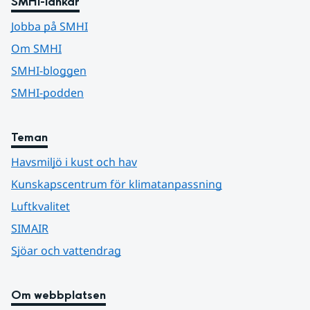
SMHI-länkar
Jobba på SMHI
Om SMHI
SMHI-bloggen
SMHI-podden
Teman
Havsmiljö i kust och hav
Kunskapscentrum för klimatanpassning
Luftkvalitet
SIMAIR
Sjöar och vattendrag
Om webbplatsen