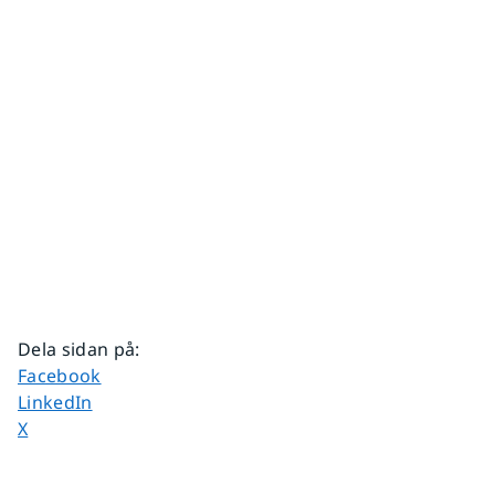
Dela sidan på
:
Dela sidan på
Facebook
Dela sidan på
LinkedIn
Dela sidan på
X