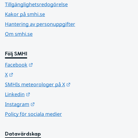
Tillgänglighetsredogörelse
Kakor på smhi.se
Hantering av personuppgifter
Om smhi.se
Följ SMHI
Länk till annan webbplats.
Facebook
Länk till annan webbplats.
X
Länk till annan webbplats.
SMHIs meteorologer på X
Länk till annan webbplats.
Linkedin
Länk till annan webbplats.
Instagram
Policy för sociala medier
Datavärdskap