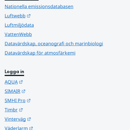
Nationella emissionsdatabasen
Länk till annan webbplats.
Luftwebb
Luftmiljödata
VattenWebb
Datavärdskap, oceanografi och marinbiologi
Datavärdskap för atmosfärkemi
Logga in
Länk till annan webbplats.
AQUA
Länk till annan webbplats.
SIMAIR
Länk till annan webbplats.
SMHI Pro
Länk till annan webbplats.
Timbr
Länk till annan webbplats.
Vinterväg
Länk till annan webbplats.
Väderlarm