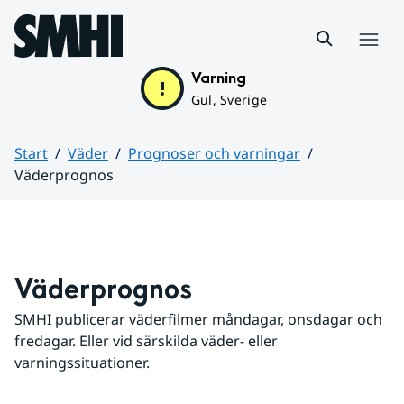
Hoppa till sidans innehåll
Meny
Varning
Gul, Sverige
Start
Väder
Prognoser och varningar
Väderprognos
Huvudinnehåll
Väderprognos
SMHI publicerar väderfilmer måndagar, onsdagar och 
fredagar. Eller vid särskilda väder- eller 
varningssituationer.