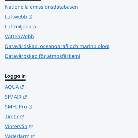
Nationella emissionsdatabasen
Länk till annan webbplats.
Luftwebb
Luftmiljödata
VattenWebb
Datavärdskap, oceanografi och marinbiologi
Datavärdskap för atmosfärkemi
Logga in
Länk till annan webbplats.
AQUA
Länk till annan webbplats.
SIMAIR
Länk till annan webbplats.
SMHI Pro
Länk till annan webbplats.
Timbr
Länk till annan webbplats.
Vinterväg
Länk till annan webbplats.
Väderlarm