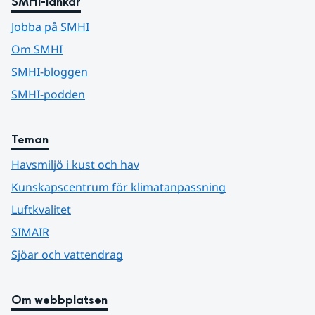
SMHI-länkar
Jobba på SMHI
Om SMHI
SMHI-bloggen
SMHI-podden
Teman
Havsmiljö i kust och hav
Kunskapscentrum för klimatanpassning
Luftkvalitet
SIMAIR
Sjöar och vattendrag
Om webbplatsen