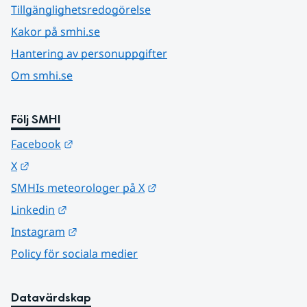
Tillgänglighetsredogörelse
Kakor på smhi.se
Hantering av personuppgifter
Om smhi.se
Följ SMHI
Länk till annan webbplats.
Facebook
Länk till annan webbplats.
X
Länk till annan webbplats.
SMHIs meteorologer på X
Länk till annan webbplats.
Linkedin
Länk till annan webbplats.
Instagram
Policy för sociala medier
Datavärdskap