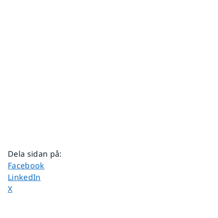
Dela sidan på
:
Dela sidan på
Facebook
Dela sidan på
LinkedIn
Dela sidan på
X