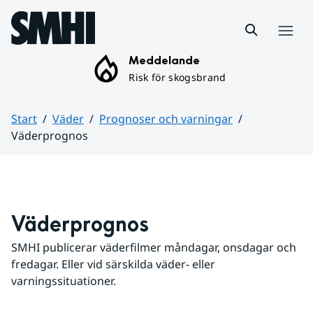
Hoppa till sidans innehåll
Meny
Meddelande
Risk för skogsbrand
Start
Väder
Prognoser och varningar
Väderprognos
Huvudinnehåll
Väderprognos
SMHI publicerar väderfilmer måndagar, onsdagar och 
fredagar. Eller vid särskilda väder- eller 
varningssituationer.