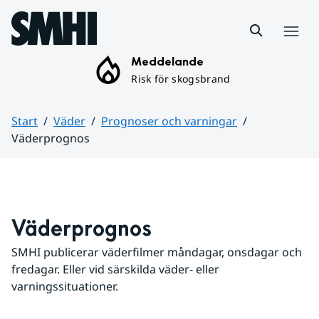
Hoppa till sidans innehåll
Meny
Meddelande
Risk för skogsbrand
Start
Väder
Prognoser och varningar
Väderprognos
Huvudinnehåll
Väderprognos
SMHI publicerar väderfilmer måndagar, onsdagar och 
fredagar. Eller vid särskilda väder- eller 
varningssituationer.