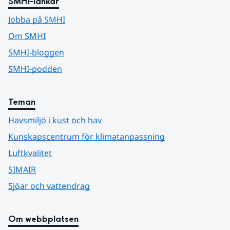
SMHI-länkar
Jobba på SMHI
Om SMHI
SMHI-bloggen
SMHI-podden
Teman
Havsmiljö i kust och hav
Kunskapscentrum för klimatanpassning
Luftkvalitet
SIMAIR
Sjöar och vattendrag
Om webbplatsen