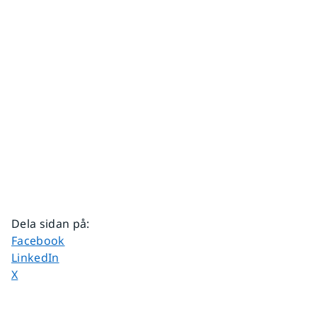
Dela sidan på
:
Dela sidan på
Facebook
Dela sidan på
LinkedIn
Dela sidan på
X