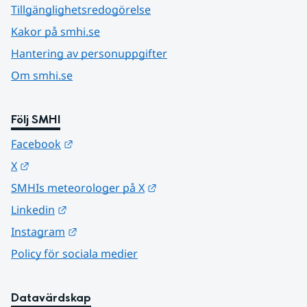
Tillgänglighetsredogörelse
Kakor på smhi.se
Hantering av personuppgifter
Om smhi.se
Följ SMHI
Länk till annan webbplats.
Facebook
Länk till annan webbplats.
X
Länk till annan webbplats.
SMHIs meteorologer på X
Länk till annan webbplats.
Linkedin
Länk till annan webbplats.
Instagram
Policy för sociala medier
Datavärdskap