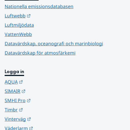
Nationella emissionsdatabasen
Länk till annan webbplats.
Luftwebb
Luftmiljödata
VattenWebb
Datavärdskap, oceanografi och marinbiologi
Datavärdskap för atmosfärkemi
Logga in
Länk till annan webbplats.
AQUA
Länk till annan webbplats.
SIMAIR
Länk till annan webbplats.
SMHI Pro
Länk till annan webbplats.
Timbr
Länk till annan webbplats.
Vinterväg
Länk till annan webbplats.
Väderlarm