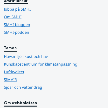
SMHI-länkar
Jobba på SMHI
Om SMHI
SMHI-bloggen
SMHI-podden
Teman
Havsmiljö i kust och hav
Kunskapscentrum för klimatanpassning
Luftkvalitet
SIMAIR
Sjöar och vattendrag
Om webbplatsen