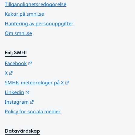
Tillgänglighetsredogörelse
Kakor på smhi.se
Hantering av personuppgifter
Om smhi.se
Följ SMHI
Länk till annan webbplats.
Facebook
Länk till annan webbplats.
X
Länk till annan webbplats.
SMHIs meteorologer på X
Länk till annan webbplats.
Linkedin
Länk till annan webbplats.
Instagram
Policy för sociala medier
Datavärdskap