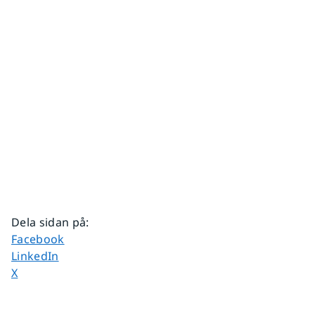
Dela sidan på
:
Dela sidan på
Facebook
Dela sidan på
LinkedIn
Dela sidan på
X