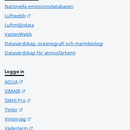
Nationella emissionsdatabasen
Länk till annan webbplats.
Luftwebb
Luftmiljödata
VattenWebb
Datavärdskap, oceanografi och marinbiologi
Datavärdskap för atmosfärkemi
Logga in
Länk till annan webbplats.
AQUA
Länk till annan webbplats.
SIMAIR
Länk till annan webbplats.
SMHI Pro
Länk till annan webbplats.
Timbr
Länk till annan webbplats.
Vinterväg
Länk till annan webbplats.
Väderlarm