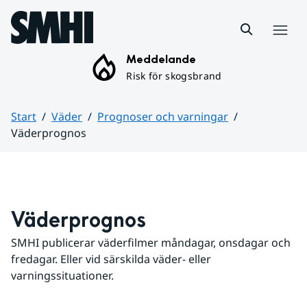
Hoppa till sidans innehåll
Meny
Meddelande
Risk för skogsbrand
Start
Väder
Prognoser och varningar
Väderprognos
Huvudinnehåll
Väderprognos
SMHI publicerar väderfilmer måndagar, onsdagar och 
fredagar. Eller vid särskilda väder- eller 
varningssituationer.