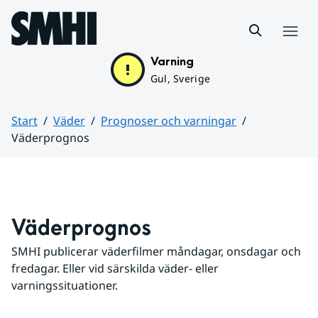
Hoppa till sidans innehåll
Meny
Varning
Gul, Sverige
Start
Väder
Prognoser och varningar
Väderprognos
Huvudinnehåll
Väderprognos
SMHI publicerar väderfilmer måndagar, onsdagar och 
fredagar. Eller vid särskilda väder- eller 
varningssituationer.