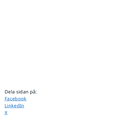
Dela sidan på
:
Dela sidan på
Facebook
Dela sidan på
LinkedIn
Dela sidan på
X