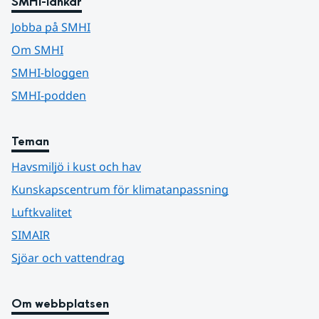
SMHI-länkar
Jobba på SMHI
Om SMHI
SMHI-bloggen
SMHI-podden
Teman
Havsmiljö i kust och hav
Kunskapscentrum för klimatanpassning
Luftkvalitet
SIMAIR
Sjöar och vattendrag
Om webbplatsen