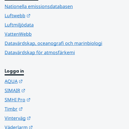
Nationella emissionsdatabasen
Länk till annan webbplats.
Luftwebb
Luftmiljödata
VattenWebb
Datavärdskap, oceanografi och marinbiologi
Datavärdskap för atmosfärkemi
Logga in
Länk till annan webbplats.
AQUA
Länk till annan webbplats.
SIMAIR
Länk till annan webbplats.
SMHI Pro
Länk till annan webbplats.
Timbr
Länk till annan webbplats.
Vinterväg
Länk till annan webbplats.
Väderlarm