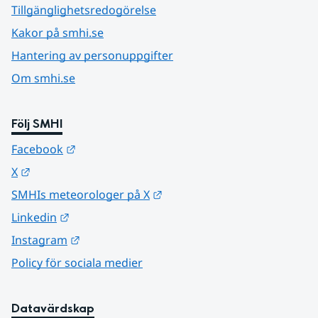
Tillgänglighetsredogörelse
Kakor på smhi.se
Hantering av personuppgifter
Om smhi.se
Följ SMHI
Länk till annan webbplats.
Facebook
Länk till annan webbplats.
X
Länk till annan webbplats.
SMHIs meteorologer på X
Länk till annan webbplats.
Linkedin
Länk till annan webbplats.
Instagram
Policy för sociala medier
Datavärdskap