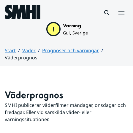
Hoppa till sidans innehåll
Meny
Varning
Gul, Sverige
Start
Väder
Prognoser och varningar
Väderprognos
Huvudinnehåll
Väderprognos
SMHI publicerar väderfilmer måndagar, onsdagar och 
fredagar. Eller vid särskilda väder- eller 
varningssituationer.