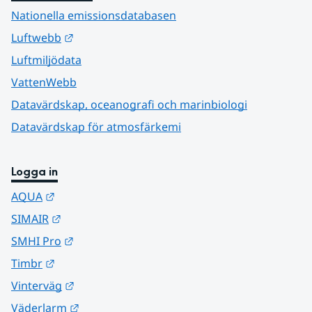
Nationella emissionsdatabasen
Länk till annan webbplats.
Luftwebb
Luftmiljödata
VattenWebb
Datavärdskap, oceanografi och marinbiologi
Datavärdskap för atmosfärkemi
Logga in
Länk till annan webbplats.
AQUA
Länk till annan webbplats.
SIMAIR
Länk till annan webbplats.
SMHI Pro
Länk till annan webbplats.
Timbr
Länk till annan webbplats.
Vinterväg
Länk till annan webbplats.
Väderlarm