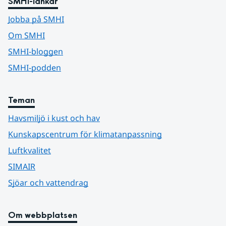
SMHI-länkar
Jobba på SMHI
Om SMHI
SMHI-bloggen
SMHI-podden
Teman
Havsmiljö i kust och hav
Kunskapscentrum för klimatanpassning
Luftkvalitet
SIMAIR
Sjöar och vattendrag
Om webbplatsen