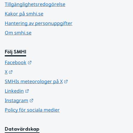
Tillgänglighetsredogörelse
Kakor på smhi.se
Hantering av personuppgifter
Om smhi.se
Följ SMHI
Länk till annan webbplats.
Facebook
Länk till annan webbplats.
X
Länk till annan webbplats.
SMHIs meteorologer på X
Länk till annan webbplats.
Linkedin
Länk till annan webbplats.
Instagram
Policy för sociala medier
Datavärdskap