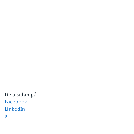
Dela sidan på
:
Dela sidan på
Facebook
Dela sidan på
LinkedIn
Dela sidan på
X