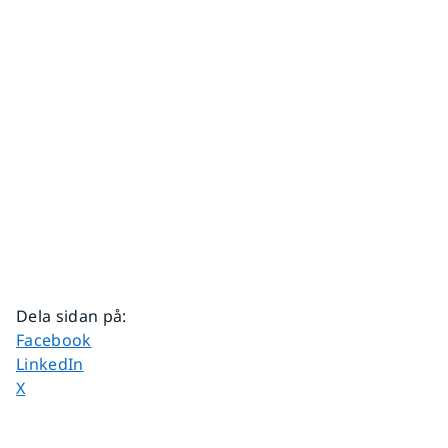
Dela sidan på
:
Dela sidan på
Facebook
Dela sidan på
LinkedIn
Dela sidan på
X