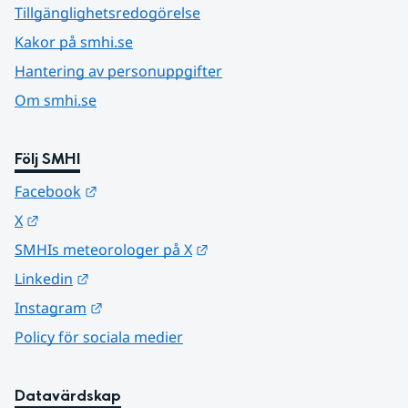
Tillgänglighetsredogörelse
Kakor på smhi.se
Hantering av personuppgifter
Om smhi.se
Följ SMHI
Länk till annan webbplats.
Facebook
Länk till annan webbplats.
X
Länk till annan webbplats.
SMHIs meteorologer på X
Länk till annan webbplats.
Linkedin
Länk till annan webbplats.
Instagram
Policy för sociala medier
Datavärdskap