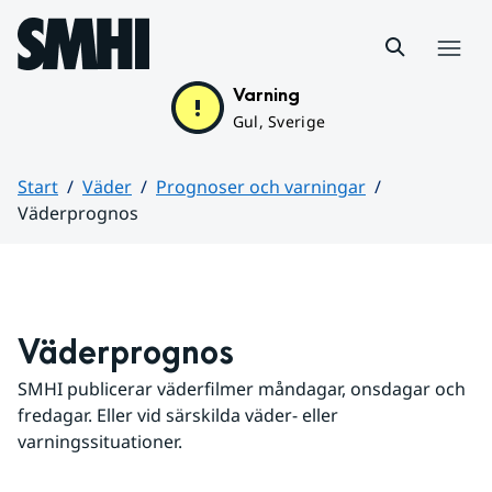
Hoppa till sidans innehåll
Meny
Varning
Gul, Sverige
Start
Väder
Prognoser och varningar
Väderprognos
Huvudinnehåll
Väderprognos
SMHI publicerar väderfilmer måndagar, onsdagar och 
fredagar. Eller vid särskilda väder- eller 
varningssituationer.