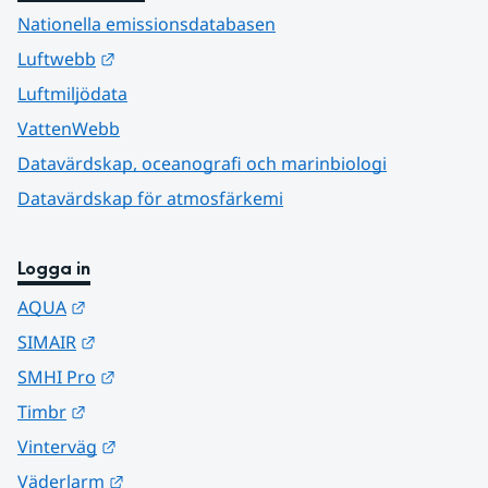
Nationella emissionsdatabasen
Länk till annan webbplats.
Luftwebb
Luftmiljödata
VattenWebb
Datavärdskap, oceanografi och marinbiologi
Datavärdskap för atmosfärkemi
Logga in
Länk till annan webbplats.
AQUA
Länk till annan webbplats.
SIMAIR
Länk till annan webbplats.
SMHI Pro
Länk till annan webbplats.
Timbr
Länk till annan webbplats.
Vinterväg
Länk till annan webbplats.
Väderlarm