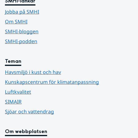
SMHI-länkar
Jobba på SMHI
Om SMHI
SMHI-bloggen
SMHI-podden
Teman
Havsmiljö i kust och hav
Kunskapscentrum för klimatanpassning
Luftkvalitet
SIMAIR
Sjöar och vattendrag
Om webbplatsen