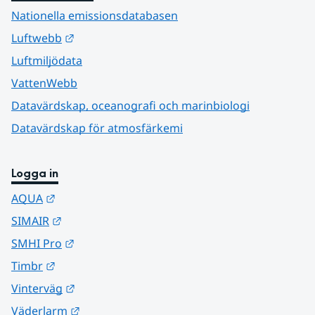
Nationella emissionsdatabasen
Länk till annan webbplats.
Luftwebb
Luftmiljödata
VattenWebb
Datavärdskap, oceanografi och marinbiologi
Datavärdskap för atmosfärkemi
Logga in
Länk till annan webbplats.
AQUA
Länk till annan webbplats.
SIMAIR
Länk till annan webbplats.
SMHI Pro
Länk till annan webbplats.
Timbr
Länk till annan webbplats.
Vinterväg
Länk till annan webbplats.
Väderlarm