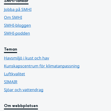
SMHI-länkar
Jobba på SMHI
Om SMHI
SMHI-bloggen
SMHI-podden
Teman
Havsmiljö i kust och hav
Kunskapscentrum för klimatanpassning
Luftkvalitet
SIMAIR
Sjöar och vattendrag
Om webbplatsen