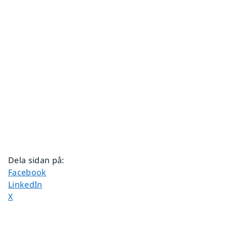
Dela sidan på
:
Dela sidan på
Facebook
Dela sidan på
LinkedIn
Dela sidan på
X