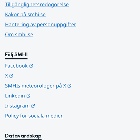
Tillgänglighetsredogörelse
Kakor på smhi.se
Hantering av personuppgifter
Om smhi.se
Följ SMHI
Länk till annan webbplats.
Facebook
Länk till annan webbplats.
X
Länk till annan webbplats.
SMHIs meteorologer på X
Länk till annan webbplats.
Linkedin
Länk till annan webbplats.
Instagram
Policy för sociala medier
Datavärdskap