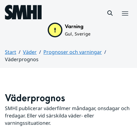
Hoppa till sidans innehåll
Meny
Varning
Gul, Sverige
Start
Väder
Prognoser och varningar
Väderprognos
Huvudinnehåll
Väderprognos
SMHI publicerar väderfilmer måndagar, onsdagar och 
fredagar. Eller vid särskilda väder- eller 
varningssituationer.