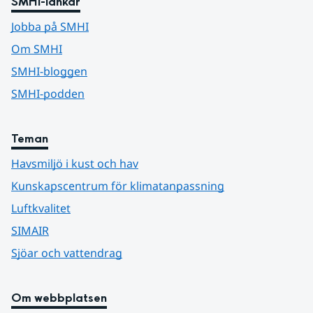
SMHI-länkar
Jobba på SMHI
Om SMHI
SMHI-bloggen
SMHI-podden
Teman
Havsmiljö i kust och hav
Kunskapscentrum för klimatanpassning
Luftkvalitet
SIMAIR
Sjöar och vattendrag
Om webbplatsen