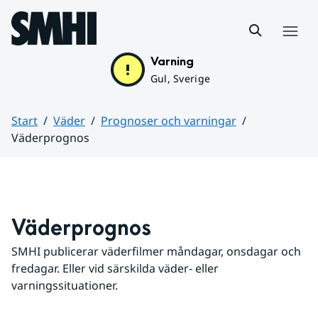
Hoppa till sidans innehåll
Meny
Varning
Gul, Sverige
Start
Väder
Prognoser och varningar
Väderprognos
Huvudinnehåll
Väderprognos
SMHI publicerar väderfilmer måndagar, onsdagar och 
fredagar. Eller vid särskilda väder- eller 
varningssituationer.