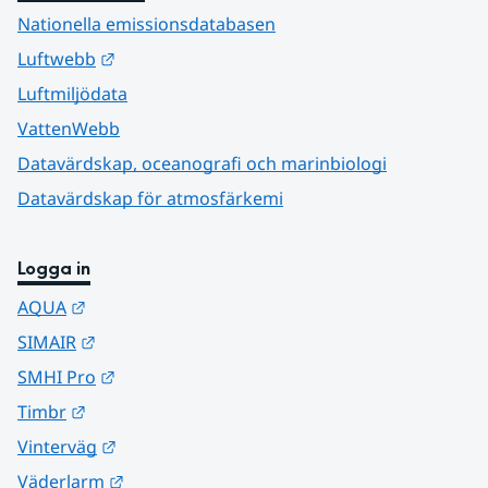
Nationella emissionsdatabasen
Länk till annan webbplats.
Luftwebb
Luftmiljödata
VattenWebb
Datavärdskap, oceanografi och marinbiologi
Datavärdskap för atmosfärkemi
Logga in
Länk till annan webbplats.
AQUA
Länk till annan webbplats.
SIMAIR
Länk till annan webbplats.
SMHI Pro
Länk till annan webbplats.
Timbr
Länk till annan webbplats.
Vinterväg
Länk till annan webbplats.
Väderlarm