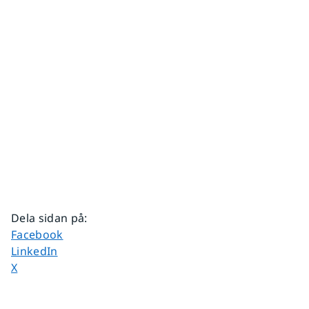
Dela sidan på
:
Dela sidan på
Facebook
Dela sidan på
LinkedIn
Dela sidan på
X