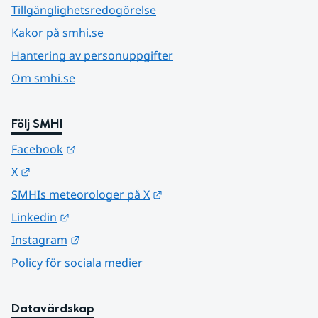
Tillgänglighetsredogörelse
Kakor på smhi.se
Hantering av personuppgifter
Om smhi.se
Följ SMHI
Länk till annan webbplats.
Facebook
Länk till annan webbplats.
X
Länk till annan webbplats.
SMHIs meteorologer på X
Länk till annan webbplats.
Linkedin
Länk till annan webbplats.
Instagram
Policy för sociala medier
Datavärdskap