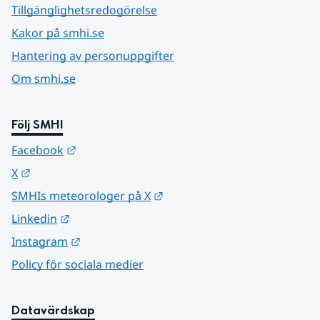
Tillgänglighetsredogörelse
Kakor på smhi.se
Hantering av personuppgifter
Om smhi.se
Följ SMHI
Länk till annan webbplats.
Facebook
Länk till annan webbplats.
X
Länk till annan webbplats.
SMHIs meteorologer på X
Länk till annan webbplats.
Linkedin
Länk till annan webbplats.
Instagram
Policy för sociala medier
Datavärdskap