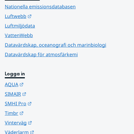
Nationella emissionsdatabasen
Länk till annan webbplats.
Luftwebb
Luftmiljödata
VattenWebb
Datavärdskap, oceanografi och marinbiologi
Datavärdskap för atmosfärkemi
Logga in
Länk till annan webbplats.
AQUA
Länk till annan webbplats.
SIMAIR
Länk till annan webbplats.
SMHI Pro
Länk till annan webbplats.
Timbr
Länk till annan webbplats.
Vinterväg
Länk till annan webbplats.
Väderlarm