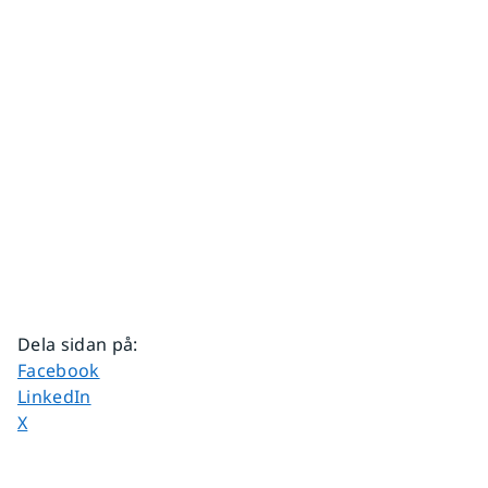
Dela sidan på
:
Dela sidan på
Facebook
Dela sidan på
LinkedIn
Dela sidan på
X