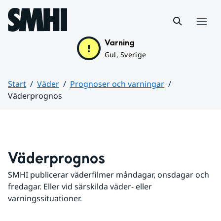
Hoppa till sidans innehåll
Meny
Varning
Gul, Sverige
Start
Väder
Prognoser och varningar
Väderprognos
Huvudinnehåll
Väderprognos
SMHI publicerar väderfilmer måndagar, onsdagar och 
fredagar. Eller vid särskilda väder- eller 
varningssituationer.