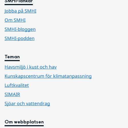
SMHI-länkar
Jobba på SMHI
Om SMHI
SMHI-bloggen
SMHI-podden
Teman
Havsmiljö i kust och hav
Kunskapscentrum för klimatanpassning
Luftkvalitet
SIMAIR
Sjöar och vattendrag
Om webbplatsen