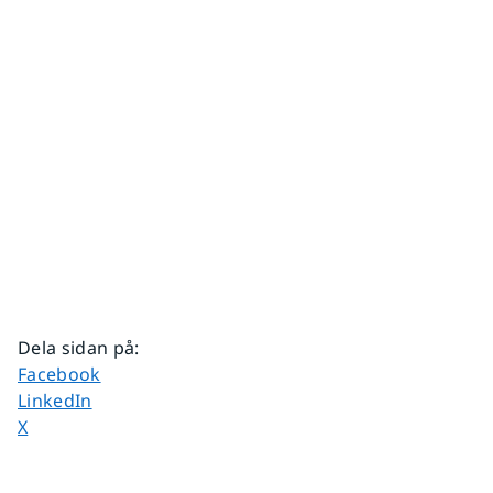
Dela sidan på
:
Dela sidan på
Facebook
Dela sidan på
LinkedIn
Dela sidan på
X