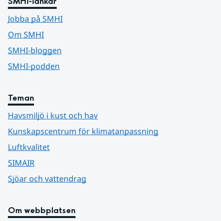
SMHI-länkar
Jobba på SMHI
Om SMHI
SMHI-bloggen
SMHI-podden
Teman
Havsmiljö i kust och hav
Kunskapscentrum för klimatanpassning
Luftkvalitet
SIMAIR
Sjöar och vattendrag
Om webbplatsen