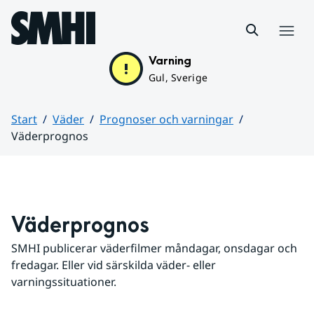
Hoppa till sidans innehåll
Meny
Varning
Gul, Sverige
Start
Väder
Prognoser och varningar
Väderprognos
Huvudinnehåll
Väderprognos
SMHI publicerar väderfilmer måndagar, onsdagar och 
fredagar. Eller vid särskilda väder- eller 
varningssituationer.