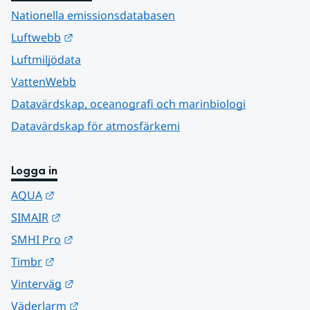
Nationella emissionsdatabasen
Länk till annan webbplats.
Luftwebb
Luftmiljödata
VattenWebb
Datavärdskap, oceanografi och marinbiologi
Datavärdskap för atmosfärkemi
Logga in
Länk till annan webbplats.
AQUA
Länk till annan webbplats.
SIMAIR
Länk till annan webbplats.
SMHI Pro
Länk till annan webbplats.
Timbr
Länk till annan webbplats.
Vinterväg
Länk till annan webbplats.
Väderlarm