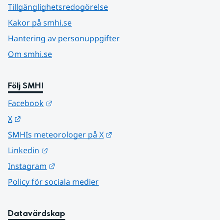
Tillgänglighetsredogörelse
Kakor på smhi.se
Hantering av personuppgifter
Om smhi.se
Följ SMHI
Länk till annan webbplats.
Facebook
Länk till annan webbplats.
X
Länk till annan webbplats.
SMHIs meteorologer på X
Länk till annan webbplats.
Linkedin
Länk till annan webbplats.
Instagram
Policy för sociala medier
Datavärdskap