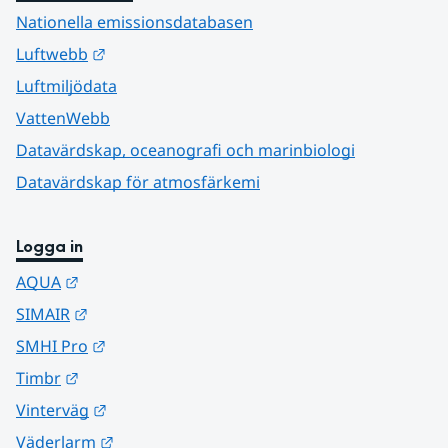
Nationella emissionsdatabasen
Länk till annan webbplats.
Luftwebb
Luftmiljödata
VattenWebb
Datavärdskap, oceanografi och marinbiologi
Datavärdskap för atmosfärkemi
Logga in
Länk till annan webbplats.
AQUA
Länk till annan webbplats.
SIMAIR
Länk till annan webbplats.
SMHI Pro
Länk till annan webbplats.
Timbr
Länk till annan webbplats.
Vinterväg
Länk till annan webbplats.
Väderlarm