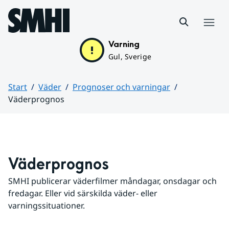
Hoppa till sidans innehåll
Meny
Varning
Gul, Sverige
Start
Väder
Prognoser och varningar
Väderprognos
Huvudinnehåll
Väderprognos
SMHI publicerar väderfilmer måndagar, onsdagar och 
fredagar. Eller vid särskilda väder- eller 
varningssituationer.