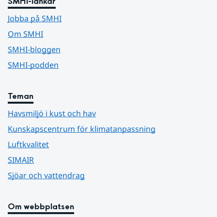
SMHI-länkar
Jobba på SMHI
Om SMHI
SMHI-bloggen
SMHI-podden
Teman
Havsmiljö i kust och hav
Kunskapscentrum för klimatanpassning
Luftkvalitet
SIMAIR
Sjöar och vattendrag
Om webbplatsen