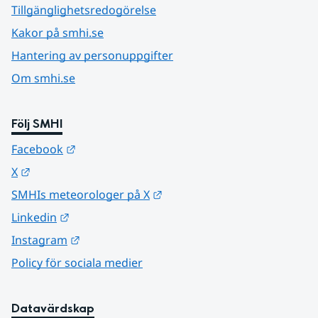
Tillgänglighetsredogörelse
Kakor på smhi.se
Hantering av personuppgifter
Om smhi.se
Följ SMHI
Länk till annan webbplats.
Facebook
Länk till annan webbplats.
X
Länk till annan webbplats.
SMHIs meteorologer på X
Länk till annan webbplats.
Linkedin
Länk till annan webbplats.
Instagram
Policy för sociala medier
Datavärdskap