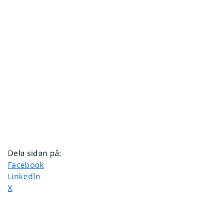
Dela sidan på
:
Dela sidan på
Facebook
Dela sidan på
LinkedIn
Dela sidan på
X