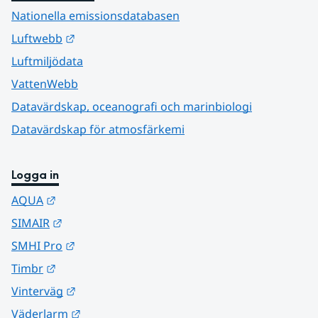
Nationella emissionsdatabasen
Länk till annan webbplats.
Luftwebb
Luftmiljödata
VattenWebb
Datavärdskap, oceanografi och marinbiologi
Datavärdskap för atmosfärkemi
Logga in
Länk till annan webbplats.
AQUA
Länk till annan webbplats.
SIMAIR
Länk till annan webbplats.
SMHI Pro
Länk till annan webbplats.
Timbr
Länk till annan webbplats.
Vinterväg
Länk till annan webbplats.
Väderlarm