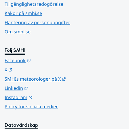
Tillgänglighetsredogörelse
Kakor på smhi.se
Hantering av personuppgifter
Om smhi.se
Följ SMHI
Länk till annan webbplats.
Facebook
Länk till annan webbplats.
X
Länk till annan webbplats.
SMHIs meteorologer på X
Länk till annan webbplats.
Linkedin
Länk till annan webbplats.
Instagram
Policy för sociala medier
Datavärdskap