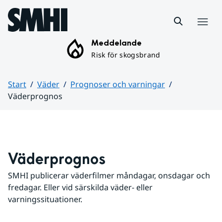
Hoppa till sidans innehåll
Meny
Meddelande
Risk för skogsbrand
Start
Väder
Prognoser och varningar
Väderprognos
Huvudinnehåll
Väderprognos
SMHI publicerar väderfilmer måndagar, onsdagar och 
fredagar. Eller vid särskilda väder- eller 
varningssituationer.