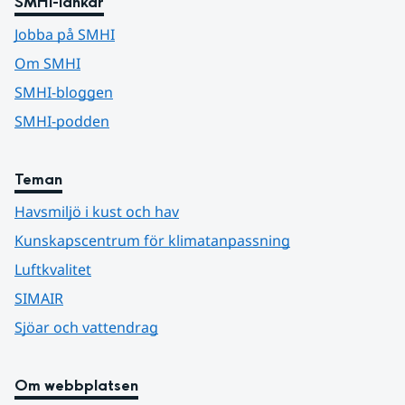
SMHI-länkar
Jobba på SMHI
Om SMHI
SMHI-bloggen
SMHI-podden
Teman
Havsmiljö i kust och hav
Kunskapscentrum för klimatanpassning
Luftkvalitet
SIMAIR
Sjöar och vattendrag
Om webbplatsen