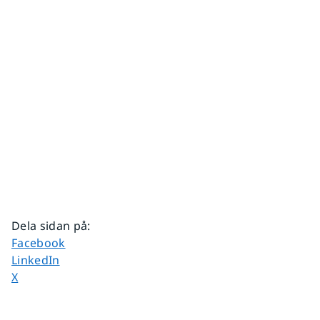
Dela sidan på
:
Dela sidan på
Facebook
Dela sidan på
LinkedIn
Dela sidan på
X