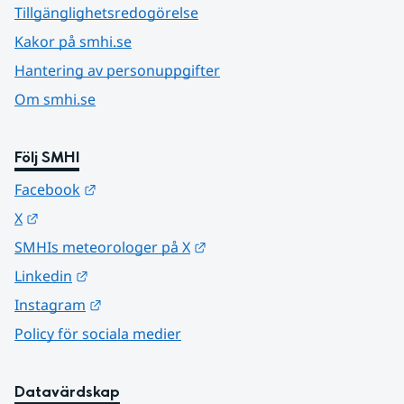
Tillgänglighetsredogörelse
Kakor på smhi.se
Hantering av personuppgifter
Om smhi.se
Följ SMHI
Länk till annan webbplats.
Facebook
Länk till annan webbplats.
X
Länk till annan webbplats.
SMHIs meteorologer på X
Länk till annan webbplats.
Linkedin
Länk till annan webbplats.
Instagram
Policy för sociala medier
Datavärdskap