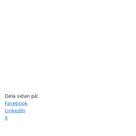
Dela sidan på
:
Dela sidan på
Facebook
Dela sidan på
LinkedIn
Dela sidan på
X