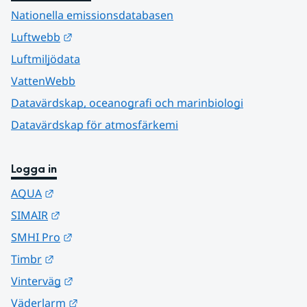
Nationella emissionsdatabasen
Länk till annan webbplats.
Luftwebb
Luftmiljödata
VattenWebb
Datavärdskap, oceanografi och marinbiologi
Datavärdskap för atmosfärkemi
Logga in
Länk till annan webbplats.
AQUA
Länk till annan webbplats.
SIMAIR
Länk till annan webbplats.
SMHI Pro
Länk till annan webbplats.
Timbr
Länk till annan webbplats.
Vinterväg
Länk till annan webbplats.
Väderlarm