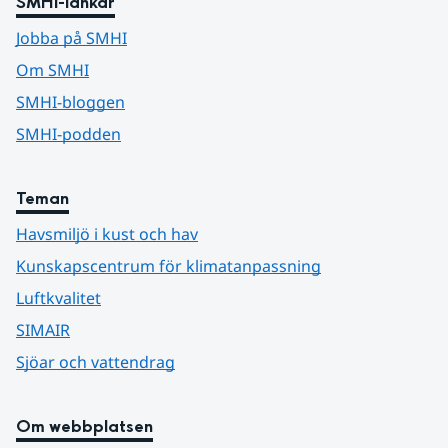
SMHI-länkar
Jobba på SMHI
Om SMHI
SMHI-bloggen
SMHI-podden
Teman
Havsmiljö i kust och hav
Kunskapscentrum för klimatanpassning
Luftkvalitet
SIMAIR
Sjöar och vattendrag
Om webbplatsen