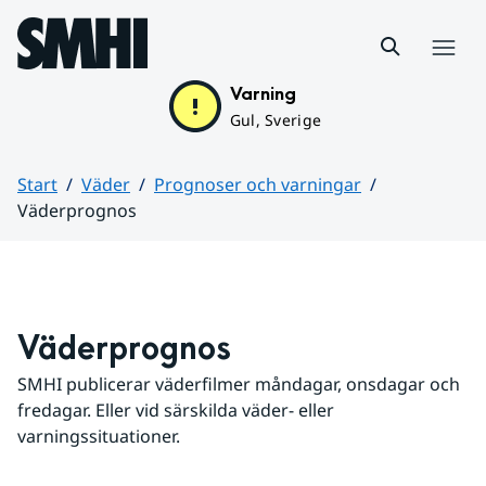
Hoppa till sidans innehåll
Meny
Varning
Gul, Sverige
Start
Väder
Prognoser och varningar
Väderprognos
Huvudinnehåll
Väderprognos
SMHI publicerar väderfilmer måndagar, onsdagar och 
fredagar. Eller vid särskilda väder- eller 
varningssituationer.