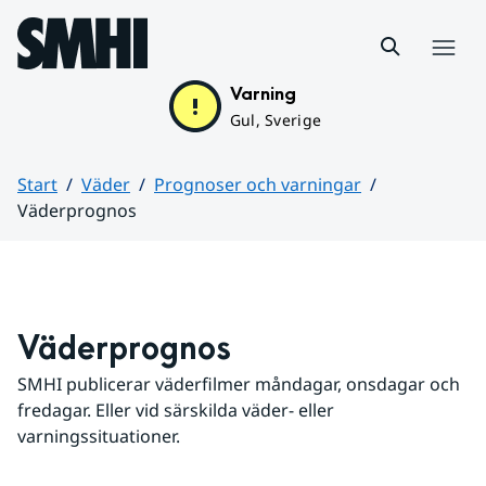
Hoppa till sidans innehåll
Meny
Varning
Gul, Sverige
Start
Väder
Prognoser och varningar
Väderprognos
Huvudinnehåll
Väderprognos
SMHI publicerar väderfilmer måndagar, onsdagar och 
fredagar. Eller vid särskilda väder- eller 
varningssituationer.