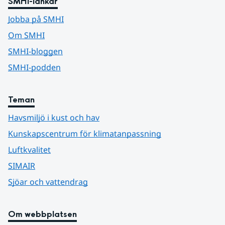
SMHI-länkar
Jobba på SMHI
Om SMHI
SMHI-bloggen
SMHI-podden
Teman
Havsmiljö i kust och hav
Kunskapscentrum för klimatanpassning
Luftkvalitet
SIMAIR
Sjöar och vattendrag
Om webbplatsen