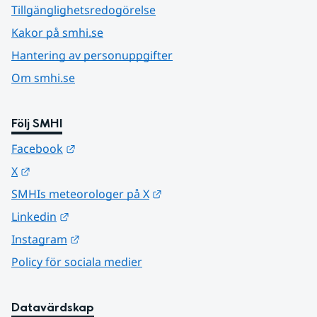
Tillgänglighetsredogörelse
Kakor på smhi.se
Hantering av personuppgifter
Om smhi.se
Följ SMHI
Länk till annan webbplats.
Facebook
Länk till annan webbplats.
X
Länk till annan webbplats.
SMHIs meteorologer på X
Länk till annan webbplats.
Linkedin
Länk till annan webbplats.
Instagram
Policy för sociala medier
Datavärdskap