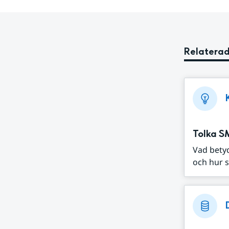
Relaterad
Tolka S
Vad bety
och hur s