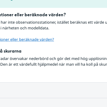
tioner eller beräknade värden?
r har inte observationsstationer, istället beräknas ett värde u
 i närheten och modelldata.
ioner eller beräknade värden?
på skurarna
radar övervakar nederbörd och gör det med hög upplösning 
Den är ett värdefullt hjälpmedel när man vill ha koll på sku