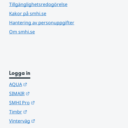
Tillgänglighetsredogörelse
Kakor på smhi.se
Hantering av personuppgifter
Om smhi.se
Logga in
Länk till annan webbplats.
AQUA
Länk till annan webbplats.
SIMAIR
Länk till annan webbplats.
SMHI Pro
Länk till annan webbplats.
Timbr
Länk till annan webbplats.
Vinterväg