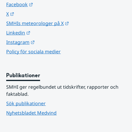
Länk till annan webbplats.
Facebook
Länk till annan webbplats.
X
Länk till annan webbplats.
SMHIs meteorologer på X
Länk till annan webbplats.
Linkedin
Länk till annan webbplats.
Instagram
Policy för sociala medier
Publikationer
SMHI ger regelbundet ut tidskrifter, rapporter och 
faktablad.
Sök publikationer
Nyhetsbladet Medvind