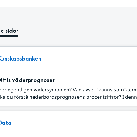
e sidor
Kunskapsbanken
MHIs väderprognoser
der egentligen vädersymbolen? Vad avser ”känns som”-tem
ka du förstå nederbördsprognosens procentsiffror? I denna
Data