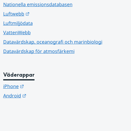
Nationella emissionsdatabasen
Länk till annan webbplats.
Luftwebb
Luftmiljödata
VattenWebb
Datavärdskap, oceanografi och marinbiologi
Datavärdskap för atmosfärkemi
Väderappar
Länk till annan webbplats.
iPhone
Länk till annan webbplats.
Android