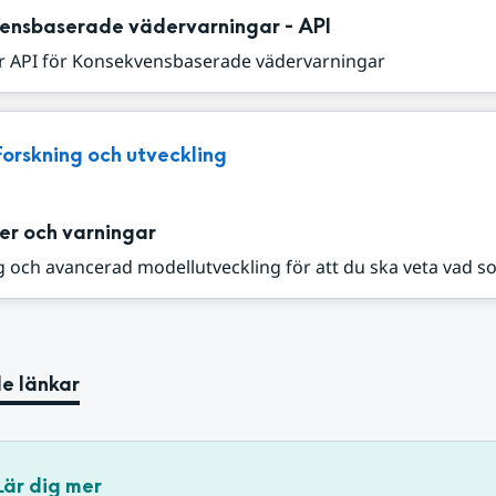
ensbaserade vädervarningar - API
r API för Konsekvensbaserade vädervarningar
Forskning och utveckling
er och varningar
 och avancerad modellutveckling för att du ska veta vad s
e länkar
Lär dig mer