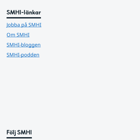
SMHI-länkar
Jobba på SMHI
Om SMHI
SMHI-bloggen
SMHI-podden
Följ SMHI