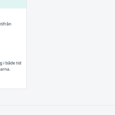
tifrån 
i både tid 
rarna.