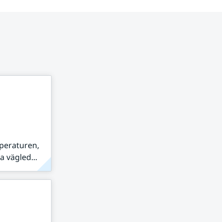
peraturen,
 vägled...