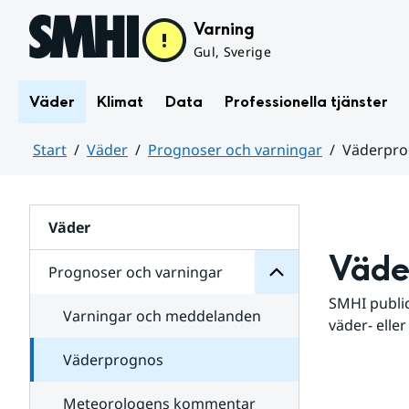
Hoppa till sidans innehåll
Varning
Gul, Sverige
Väder
Klimat
Data
Professionella tjänster
Start
Väder
Prognoser och varningar
Väderpr
varningar
och
Huvudinnehåll
Prognoser
för
Undersidor
Väder
Väde
Prognoser och varningar
SMHI public
Varningar och meddelanden
väder- eller
Väderprognos
Meteorologens kommentar