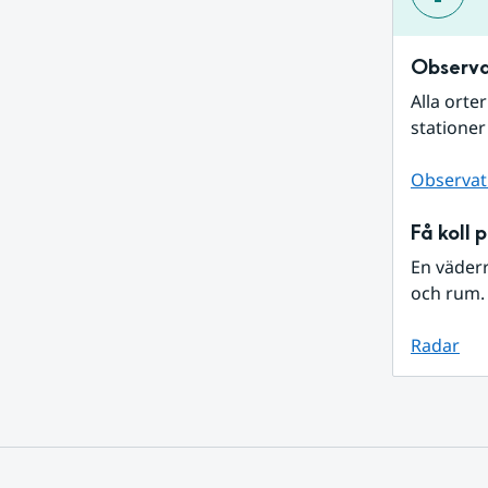
Observa
Alla orte
stationer
Observat
Få koll 
En väder
och rum. 
Radar