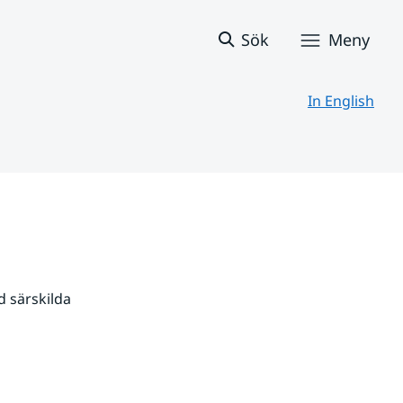
Sök
Meny
In English
 särskilda 