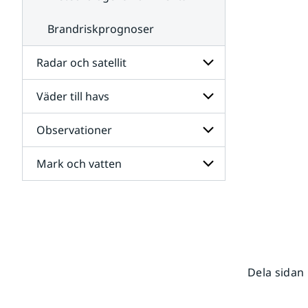
Brandriskprognoser
Radar och satellit
Väder till havs
Undersidor
för
Radar
Observationer
Undersidor
och
för
satellit
Väder
Mark och vatten
Undersidor
till
för
havs
Observationer
Undersidor
för
Mark
och
vatten
Dela sidan