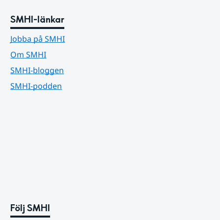
SMHI-länkar
Jobba på SMHI
Om SMHI
SMHI-bloggen
SMHI-podden
Följ SMHI