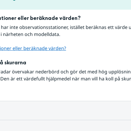
tioner eller beräknade värden?
r har inte observationsstationer, istället beräknas ett värde u
 i närheten och modelldata.
ioner eller beräknade värden?
på skurarna
radar övervakar nederbörd och gör det med hög upplösning 
Den är ett värdefullt hjälpmedel när man vill ha koll på sku