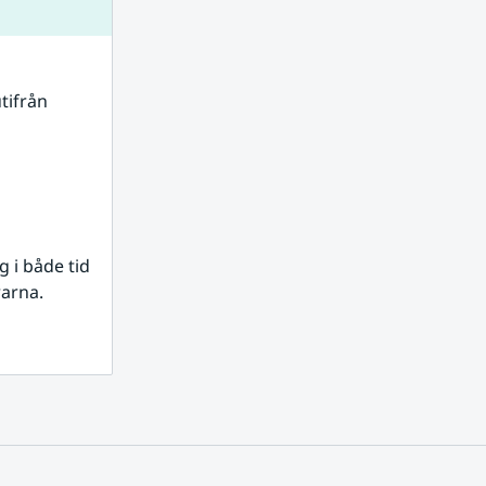
tifrån 
i både tid 
rarna.