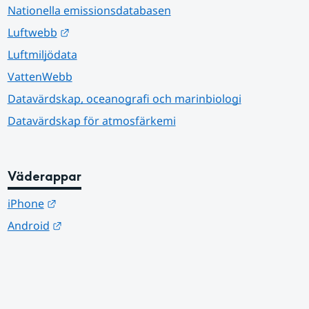
Nationella emissionsdatabasen
Länk till annan webbplats.
Luftwebb
Luftmiljödata
VattenWebb
Datavärdskap, oceanografi och marinbiologi
Datavärdskap för atmosfärkemi
Väderappar
Länk till annan webbplats.
iPhone
Länk till annan webbplats.
Android