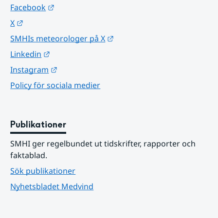
Länk till annan webbplats.
Facebook
Länk till annan webbplats.
X
Länk till annan webbplats.
SMHIs meteorologer på X
Länk till annan webbplats.
Linkedin
Länk till annan webbplats.
Instagram
Policy för sociala medier
Publikationer
SMHI ger regelbundet ut tidskrifter, rapporter och 
faktablad.
Sök publikationer
Nyhetsbladet Medvind