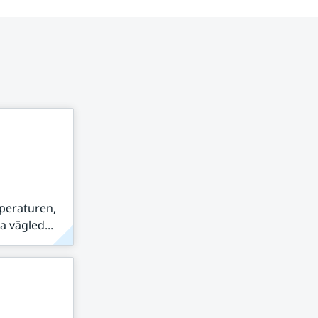
peraturen,
 vägled...