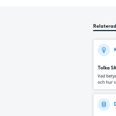
Relaterad
Tolka S
Vad bety
och hur s