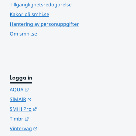
Tillgänglighetsredogörelse
Kakor på smhi.se
Hantering av personuppgifter
Om smhi.se
Logga in
Länk till annan webbplats.
AQUA
Länk till annan webbplats.
SIMAIR
Länk till annan webbplats.
SMHI Pro
Länk till annan webbplats.
Timbr
Länk till annan webbplats.
Vinterväg