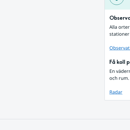
Observa
Alla orte
stationer
Observat
Få koll 
En väder
och rum. 
Radar