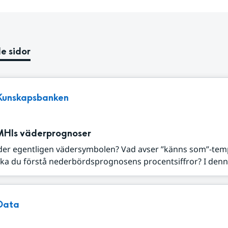
e sidor
Kunskapsbanken
MHIs väderprognoser
der egentligen vädersymbolen? Vad avser ”känns som”-tem
ka du förstå nederbördsprognosens procentsiffror? I denna
Data