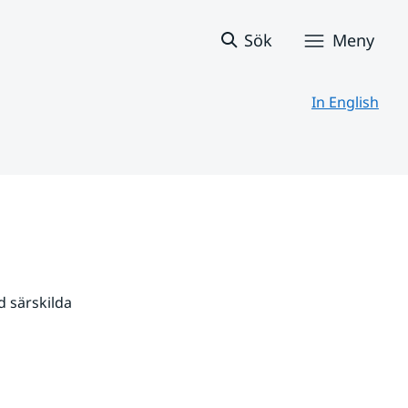
Sök
Meny
In English
 särskilda 