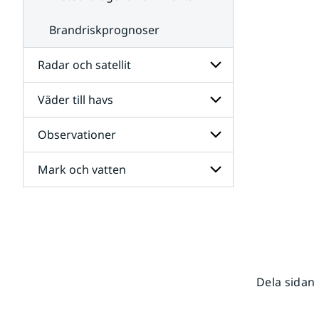
Brandriskprognoser
Radar och satellit
Väder till havs
Undersidor
för
Radar
Observationer
Undersidor
och
för
satellit
Väder
Mark och vatten
Undersidor
till
för
havs
Observationer
Undersidor
för
Mark
och
vatten
Dela sidan