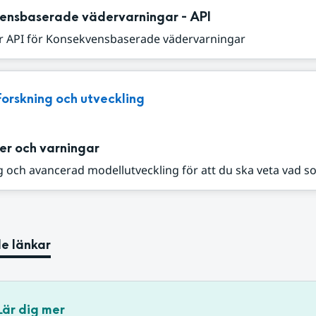
ensbaserade vädervarningar - API
r API för Konsekvensbaserade vädervarningar
Forskning och utveckling
er och varningar
 och avancerad modellutveckling för att du ska veta vad s
e länkar
Lär dig mer