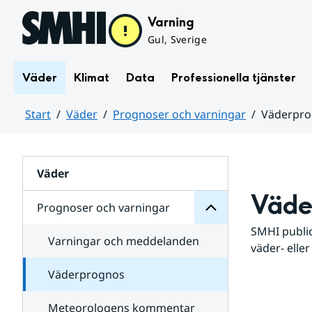
Hoppa till sidans innehåll
Varning
Gul, Sverige
Väder
Klimat
Data
Professionella tjänster
Start
Väder
Prognoser och varningar
Väderpr
varningar
och
Huvudinnehåll
Prognoser
för
Undersidor
Väder
Väde
Prognoser och varningar
SMHI public
Varningar och meddelanden
väder- eller
Väderprognos
Meteorologens kommentar