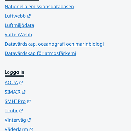
Nationella emissionsdatabasen
Länk till annan webbplats.
Luftwebb
Luftmiljödata
VattenWebb
Datavärdskap, oceanografi och marinbiologi
Datavärdskap för atmosfärkemi
Logga in
Länk till annan webbplats.
AQUA
Länk till annan webbplats.
SIMAIR
Länk till annan webbplats.
SMHI Pro
Länk till annan webbplats.
Timbr
Länk till annan webbplats.
Vinterväg
Länk till annan webbplats.
Väderlarm