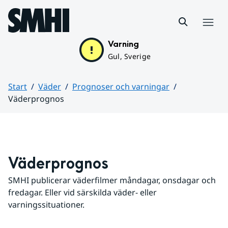
Hoppa till sidans innehåll
Meny
Varning
Gul, Sverige
Start
Väder
Prognoser och varningar
Väderprognos
Huvudinnehåll
Väderprognos
SMHI publicerar väderfilmer måndagar, onsdagar och 
fredagar. Eller vid särskilda väder- eller 
varningssituationer.