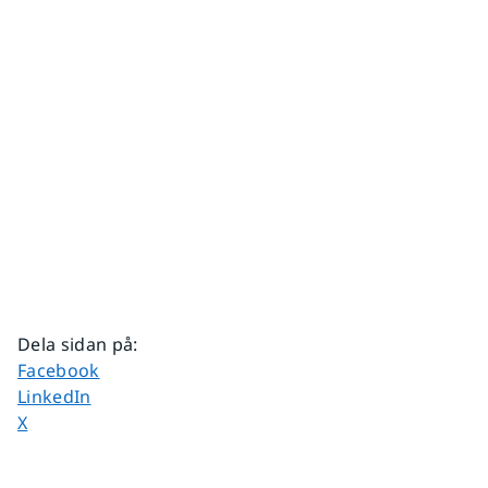
Dela sidan på
:
Dela sidan på
Facebook
Dela sidan på
LinkedIn
Dela sidan på
X