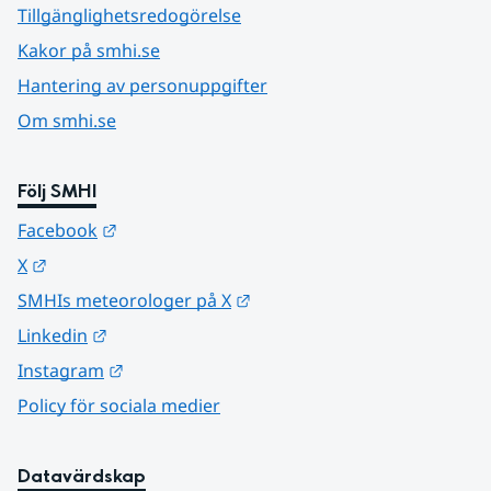
Tillgänglighetsredogörelse
Kakor på smhi.se
Hantering av personuppgifter
Om smhi.se
Följ SMHI
Länk till annan webbplats.
Facebook
Länk till annan webbplats.
X
Länk till annan webbplats.
SMHIs meteorologer på X
Länk till annan webbplats.
Linkedin
Länk till annan webbplats.
Instagram
Policy för sociala medier
Datavärdskap