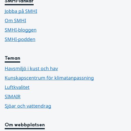
SMHI-länkar
Jobba på SMHI
Om SMHI
SMHI-bloggen
SMHI-podden
Teman
Havsmiljö i kust och hav
Kunskapscentrum för klimatanpassning
Luftkvalitet
SIMAIR
Sjöar och vattendrag
Om webbplatsen