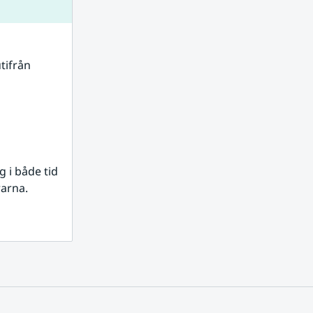
tifrån 
i både tid 
rarna.