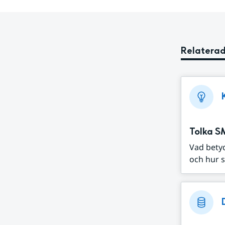
Relaterad
Tolka S
Vad bety
och hur s