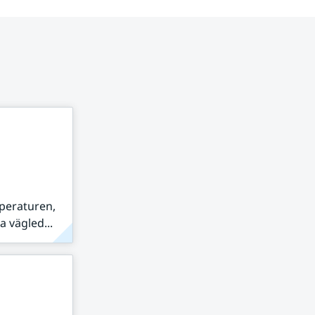
peraturen,
 vägled...