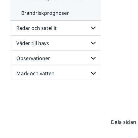
Brandriskprognoser
Radar och satellit
Väder till havs
Undersidor
för
Radar
Observationer
Undersidor
och
för
satellit
Väder
Mark och vatten
Undersidor
till
för
havs
Observationer
Undersidor
för
Mark
och
vatten
Dela sidan