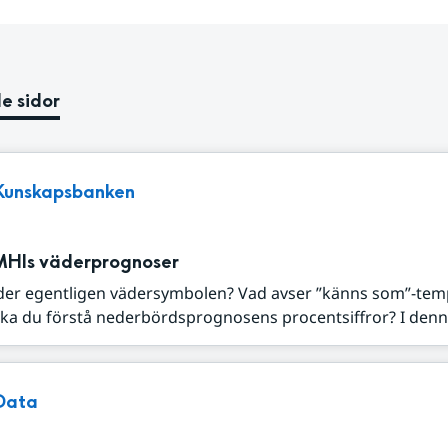
e sidor
Kunskapsbanken
MHIs väderprognoser
der egentligen vädersymbolen? Vad avser ”känns som”-tem
ka du förstå nederbördsprognosens procentsiffror? I denna
Data