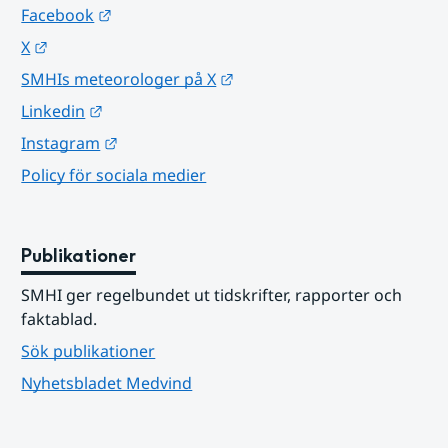
Länk till annan webbplats.
Facebook
Länk till annan webbplats.
X
Länk till annan webbplats.
SMHIs meteorologer på X
Länk till annan webbplats.
Linkedin
Länk till annan webbplats.
Instagram
Policy för sociala medier
Publikationer
SMHI ger regelbundet ut tidskrifter, rapporter och 
faktablad.
Sök publikationer
Nyhetsbladet Medvind