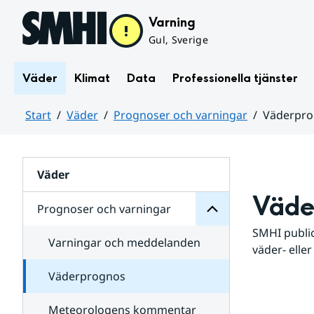
Hoppa till sidans innehåll
Varning
Gul, Sverige
Väder
Klimat
Data
Professionella tjänster
Start
Väder
Prognoser och varningar
Väderpr
varningar
och
Huvudinnehåll
Prognoser
för
Undersidor
Väder
Väde
Prognoser och varningar
SMHI public
Varningar och meddelanden
väder- eller
Väderprognos
Meteorologens kommentar