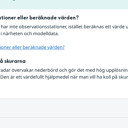
tioner eller beräknade värden?
r har inte observationsstationer, istället beräknas ett värde u
 i närheten och modelldata.
ioner eller beräknade värden?
på skurarna
radar övervakar nederbörd och gör det med hög upplösning 
Den är ett värdefullt hjälpmedel när man vill ha koll på sku