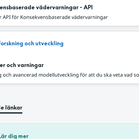
ensbaserade vädervarningar - API
r API för Konsekvensbaserade vädervarningar
Forskning och utveckling
er och varningar
 och avancerad modellutveckling för att du ska veta vad s
e länkar
Lär dig mer