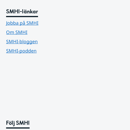
SMHI-länkar
Jobba på SMHI
Om SMHI
SMHI-bloggen
SMHI-podden
Följ SMHI