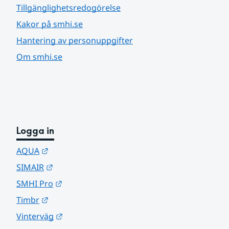
Tillgänglighetsredogörelse
Kakor på smhi.se
Hantering av personuppgifter
Om smhi.se
Logga in
Länk till annan webbplats.
AQUA
Länk till annan webbplats.
SIMAIR
Länk till annan webbplats.
SMHI Pro
Länk till annan webbplats.
Timbr
Länk till annan webbplats.
Vinterväg