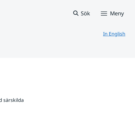
Sök
Meny
In English
 särskilda 