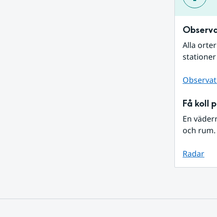
Observa
Alla orte
stationer
Observat
Få koll 
En väder
och rum. 
Radar