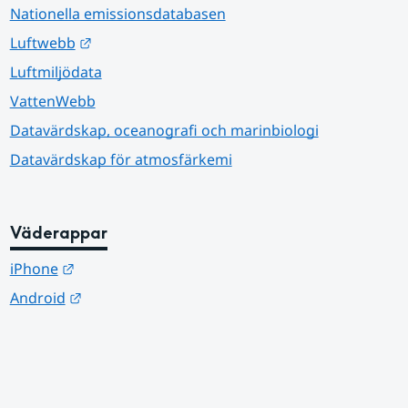
Nationella emissionsdatabasen
Länk till annan webbplats.
Luftwebb
Luftmiljödata
VattenWebb
Datavärdskap, oceanografi och marinbiologi
Datavärdskap för atmosfärkemi
Väderappar
Länk till annan webbplats.
iPhone
Länk till annan webbplats.
Android