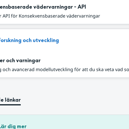
ensbaserade vädervarningar - API
r API för Konsekvensbaserade vädervarningar
Forskning och utveckling
er och varningar
 och avancerad modellutveckling för att du ska veta vad s
e länkar
Lär dig mer