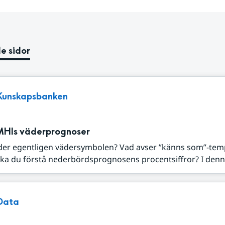
e sidor
Kunskapsbanken
MHIs väderprognoser
der egentligen vädersymbolen? Vad avser ”känns som”-tem
ka du förstå nederbördsprognosens procentsiffror? I denna
Data