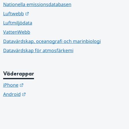
Nationella emissionsdatabasen
Länk till annan webbplats.
Luftwebb
Luftmiljödata
VattenWebb
Datavärdskap, oceanografi och marinbiologi
Datavärdskap för atmosfärkemi
Väderappar
Länk till annan webbplats.
iPhone
Länk till annan webbplats.
Android