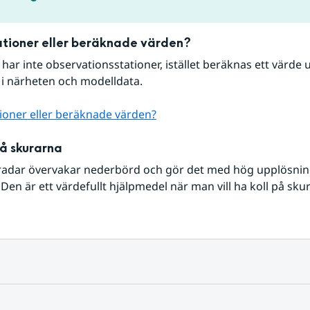
tioner eller beräknade värden?
r har inte observationsstationer, istället beräknas ett värde u
 i närheten och modelldata.
ioner eller beräknade värden?
på skurarna
radar övervakar nederbörd och gör det med hög upplösning 
Den är ett värdefullt hjälpmedel när man vill ha koll på sku