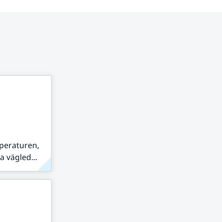
peraturen,
 vägled...