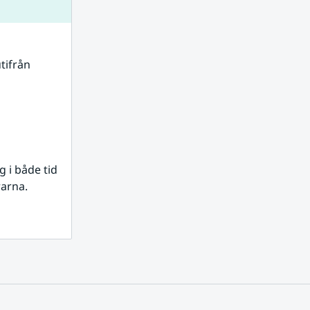
tifrån 
i både tid 
rarna.