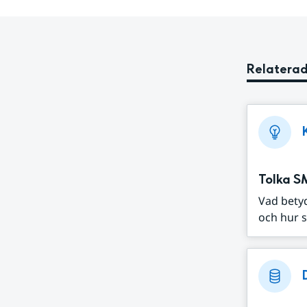
Relaterad
Tolka S
Vad bety
och hur s