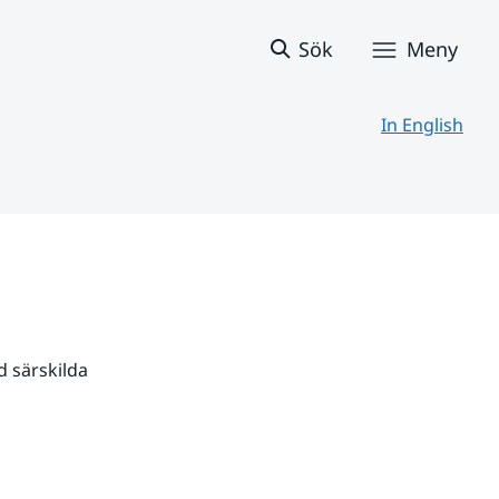
Sök
Meny
In English
 särskilda 