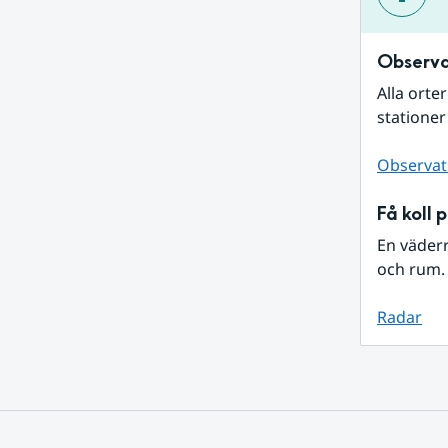
Observa
Alla orte
stationer
Observat
Få koll 
En väder
och rum. 
Radar