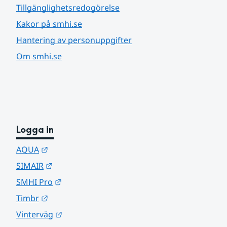
Tillgänglighetsredogörelse
Kakor på smhi.se
Hantering av personuppgifter
Om smhi.se
Logga in
Länk till annan webbplats.
AQUA
Länk till annan webbplats.
SIMAIR
Länk till annan webbplats.
SMHI Pro
Länk till annan webbplats.
Timbr
Länk till annan webbplats.
Vinterväg