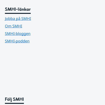
SMHI-länkar
Jobba på SMHI
Om SMHI
SMHI-bloggen
SMHI-podden
Följ SMHI