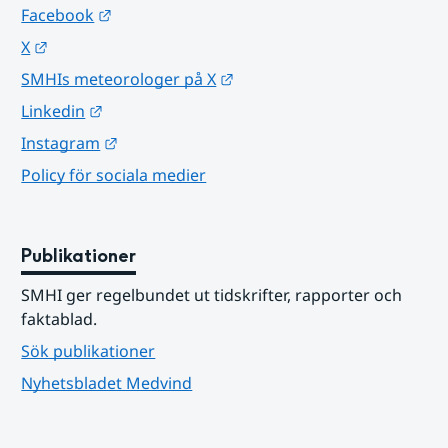
Länk till annan webbplats.
Facebook
Länk till annan webbplats.
X
Länk till annan webbplats.
SMHIs meteorologer på X
Länk till annan webbplats.
Linkedin
Länk till annan webbplats.
Instagram
Policy för sociala medier
Publikationer
SMHI ger regelbundet ut tidskrifter, rapporter och 
faktablad.
Sök publikationer
Nyhetsbladet Medvind