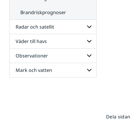
Brandriskprognoser
Radar och satellit
Väder till havs
Undersidor
för
Radar
Observationer
Undersidor
och
för
satellit
Väder
Mark och vatten
Undersidor
till
för
havs
Observationer
Undersidor
för
Mark
och
vatten
Dela sidan