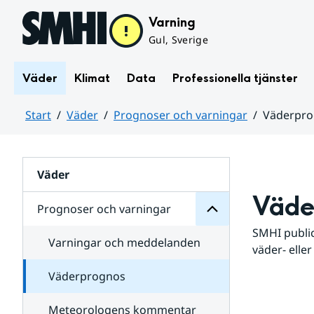
Hoppa till sidans innehåll
Varning
Gul, Sverige
Väder
Klimat
Data
Professionella tjänster
Start
Väder
Prognoser och varningar
Väderpr
varningar
och
Huvudinnehåll
Prognoser
för
Undersidor
Väder
Väde
Prognoser och varningar
SMHI public
Varningar och meddelanden
väder- eller
Väderprognos
Meteorologens kommentar