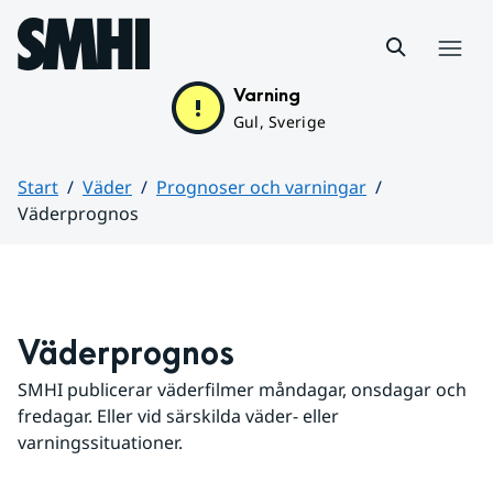
Hoppa till sidans innehåll
Meny
Varning
Gul, Sverige
Start
Väder
Prognoser och varningar
Väderprognos
Huvudinnehåll
Väderprognos
SMHI publicerar väderfilmer måndagar, onsdagar och 
fredagar. Eller vid särskilda väder- eller 
varningssituationer.