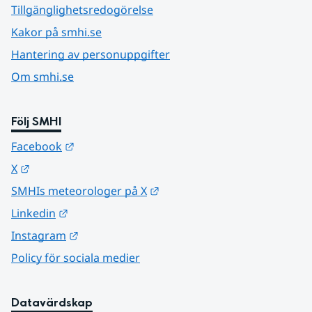
Tillgänglighetsredogörelse
Kakor på smhi.se
Hantering av personuppgifter
Om smhi.se
Följ SMHI
Länk till annan webbplats.
Facebook
Länk till annan webbplats.
X
Länk till annan webbplats.
SMHIs meteorologer på X
Länk till annan webbplats.
Linkedin
Länk till annan webbplats.
Instagram
Policy för sociala medier
Datavärdskap