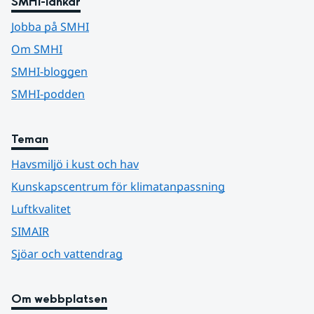
SMHI-länkar
Jobba på SMHI
Om SMHI
SMHI-bloggen
SMHI-podden
Teman
Havsmiljö i kust och hav
Kunskapscentrum för klimatanpassning
Luftkvalitet
SIMAIR
Sjöar och vattendrag
Om webbplatsen