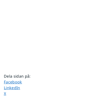
Dela sidan på
:
Dela sidan på
Facebook
Dela sidan på
LinkedIn
Dela sidan på
X