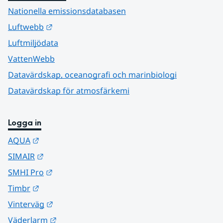
Nationella emissionsdatabasen
Länk till annan webbplats.
Luftwebb
Luftmiljödata
VattenWebb
Datavärdskap, oceanografi och marinbiologi
Datavärdskap för atmosfärkemi
Logga in
Länk till annan webbplats.
AQUA
Länk till annan webbplats.
SIMAIR
Länk till annan webbplats.
SMHI Pro
Länk till annan webbplats.
Timbr
Länk till annan webbplats.
Vinterväg
Länk till annan webbplats.
Väderlarm