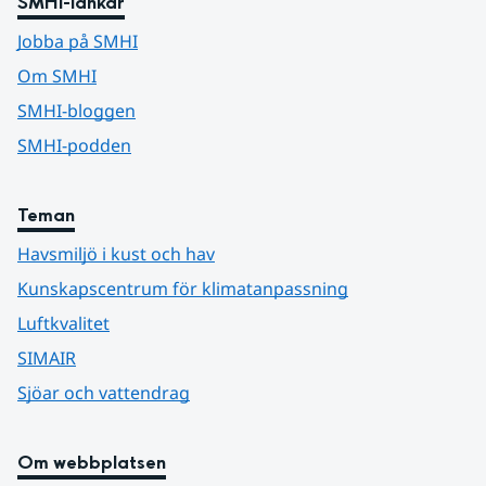
SMHI-länkar
Jobba på SMHI
Om SMHI
SMHI-bloggen
SMHI-podden
Teman
Havsmiljö i kust och hav
Kunskapscentrum för klimatanpassning
Luftkvalitet
SIMAIR
Sjöar och vattendrag
Om webbplatsen