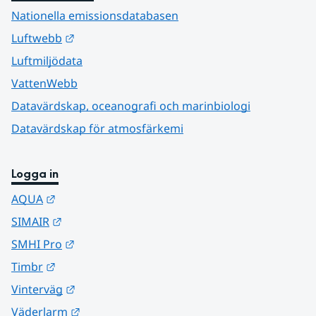
Nationella emissionsdatabasen
Länk till annan webbplats.
Luftwebb
Luftmiljödata
VattenWebb
Datavärdskap, oceanografi och marinbiologi
Datavärdskap för atmosfärkemi
Logga in
Länk till annan webbplats.
AQUA
Länk till annan webbplats.
SIMAIR
Länk till annan webbplats.
SMHI Pro
Länk till annan webbplats.
Timbr
Länk till annan webbplats.
Vinterväg
Länk till annan webbplats.
Väderlarm