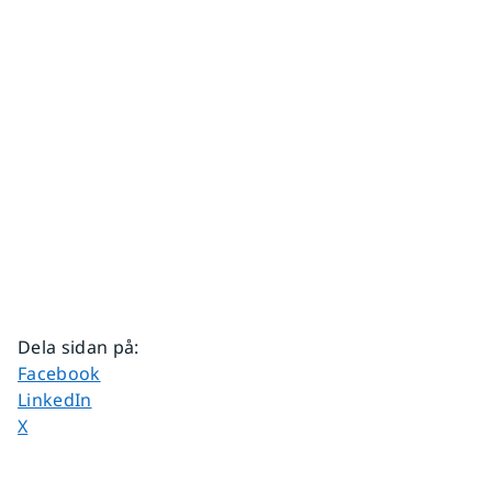
Dela sidan på
:
Dela sidan på
Facebook
Dela sidan på
LinkedIn
Dela sidan på
X