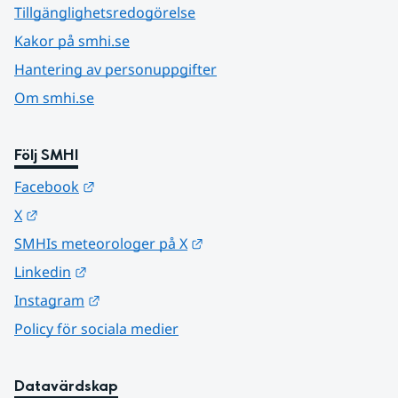
Tillgänglighetsredogörelse
Kakor på smhi.se
Hantering av personuppgifter
Om smhi.se
Följ SMHI
Länk till annan webbplats.
Facebook
Länk till annan webbplats.
X
Länk till annan webbplats.
SMHIs meteorologer på X
Länk till annan webbplats.
Linkedin
Länk till annan webbplats.
Instagram
Policy för sociala medier
Datavärdskap