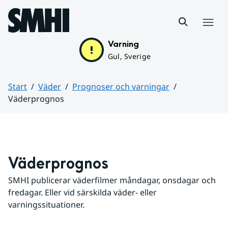
Hoppa till sidans innehåll
Meny
Varning
Gul, Sverige
Start
Väder
Prognoser och varningar
Väderprognos
Huvudinnehåll
Väderprognos
SMHI publicerar väderfilmer måndagar, onsdagar och 
fredagar. Eller vid särskilda väder- eller 
varningssituationer.