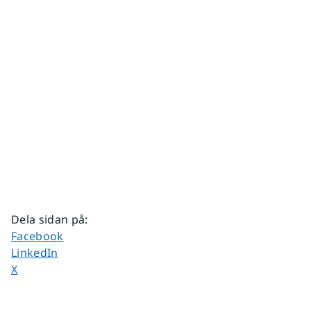
Dela sidan på
:
Dela sidan på
Facebook
Dela sidan på
LinkedIn
Dela sidan på
X