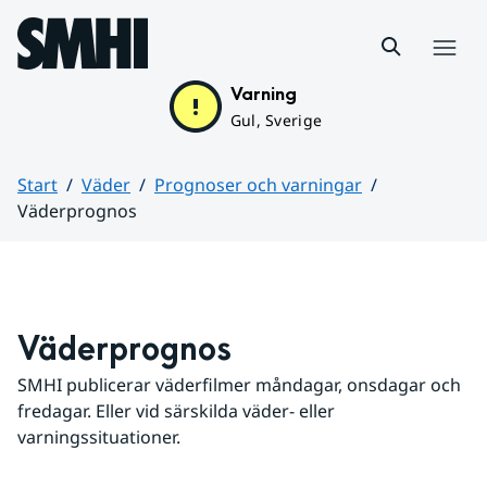
Hoppa till sidans innehåll
Meny
Varning
Gul, Sverige
Start
Väder
Prognoser och varningar
Väderprognos
Huvudinnehåll
Väderprognos
SMHI publicerar väderfilmer måndagar, onsdagar och 
fredagar. Eller vid särskilda väder- eller 
varningssituationer.