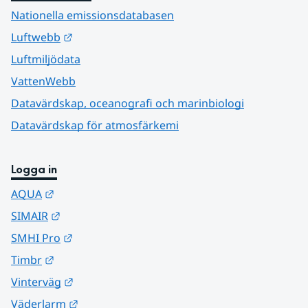
Nationella emissionsdatabasen
Länk till annan webbplats.
Luftwebb
Luftmiljödata
VattenWebb
Datavärdskap, oceanografi och marinbiologi
Datavärdskap för atmosfärkemi
Logga in
Länk till annan webbplats.
AQUA
Länk till annan webbplats.
SIMAIR
Länk till annan webbplats.
SMHI Pro
Länk till annan webbplats.
Timbr
Länk till annan webbplats.
Vinterväg
Länk till annan webbplats.
Väderlarm