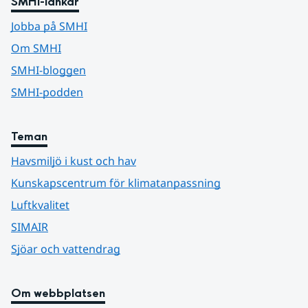
SMHI-länkar
Jobba på SMHI
Om SMHI
SMHI-bloggen
SMHI-podden
Teman
Havsmiljö i kust och hav
Kunskapscentrum för klimatanpassning
Luftkvalitet
SIMAIR
Sjöar och vattendrag
Om webbplatsen