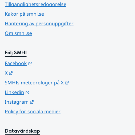
Tillgänglighetsredogörelse
Kakor på smhi.se
Hantering av personuppgifter
Om smhi.se
Följ SMHI
Länk till annan webbplats.
Facebook
Länk till annan webbplats.
X
Länk till annan webbplats.
SMHIs meteorologer på X
Länk till annan webbplats.
Linkedin
Länk till annan webbplats.
Instagram
Policy för sociala medier
Datavärdskap