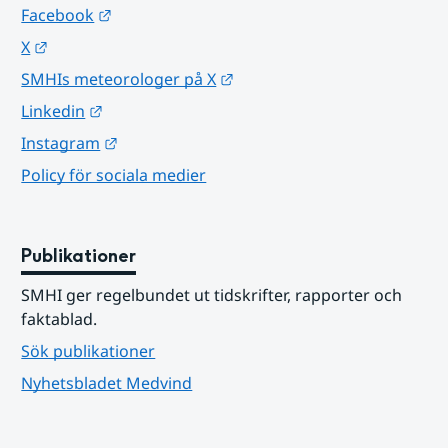
Länk till annan webbplats.
Facebook
Länk till annan webbplats.
X
Länk till annan webbplats.
SMHIs meteorologer på X
Länk till annan webbplats.
Linkedin
Länk till annan webbplats.
Instagram
Policy för sociala medier
Publikationer
SMHI ger regelbundet ut tidskrifter, rapporter och 
faktablad.
Sök publikationer
Nyhetsbladet Medvind