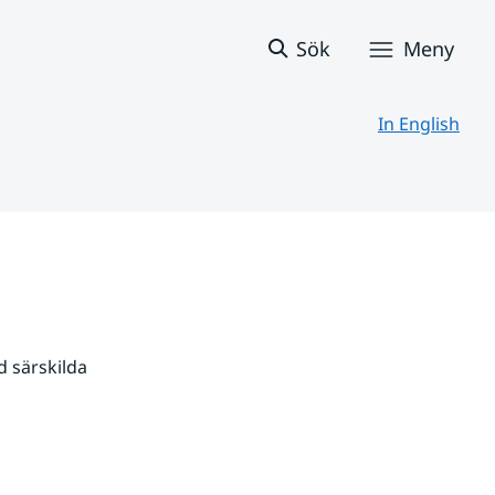
Sök
Meny
In English
 särskilda 