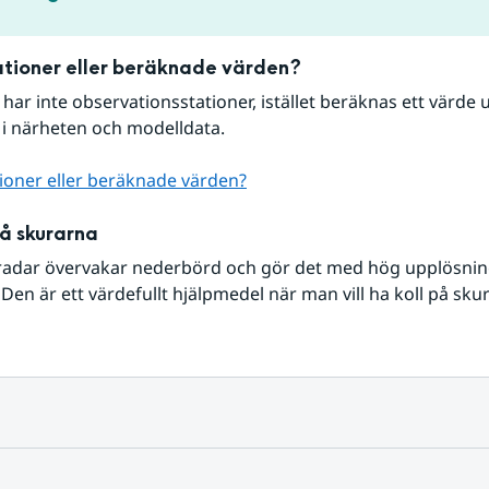
tioner eller beräknade värden?
r har inte observationsstationer, istället beräknas ett värde u
 i närheten och modelldata.
ioner eller beräknade värden?
på skurarna
radar övervakar nederbörd och gör det med hög upplösning 
Den är ett värdefullt hjälpmedel när man vill ha koll på sku