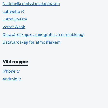
Nationella emissionsdatabasen
Länk till annan webbplats.
Luftwebb
Luftmiljödata
VattenWebb
Datavärdskap, oceanografi och marinbiologi
Datavärdskap för atmosfärkemi
Väderappar
Länk till annan webbplats.
iPhone
Länk till annan webbplats.
Android