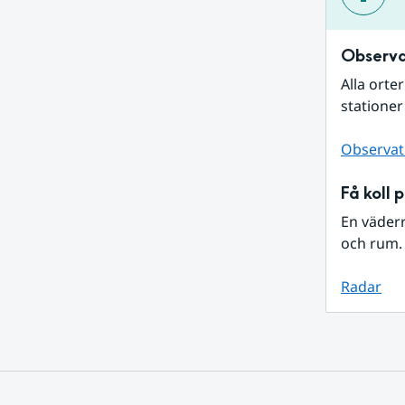
Observa
Alla orte
stationer
Observat
Få koll 
En väder
och rum. 
Radar