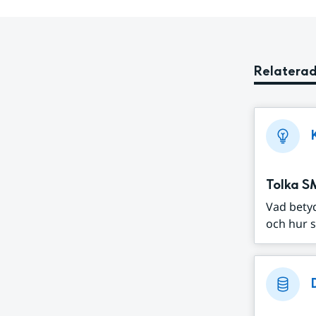
Relaterad
Tolka S
Vad bety
och hur s