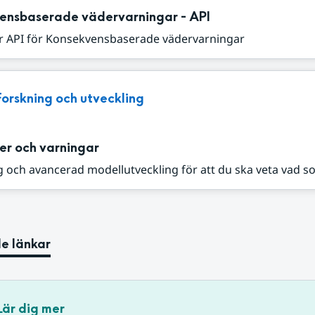
ensbaserade vädervarningar - API
r API för Konsekvensbaserade vädervarningar
Forskning och utveckling
er och varningar
 och avancerad modellutveckling för att du ska veta vad s
e länkar
Lär dig mer