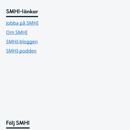
SMHI-länkar
Jobba på SMHI
Om SMHI
SMHI-bloggen
SMHI-podden
Följ SMHI