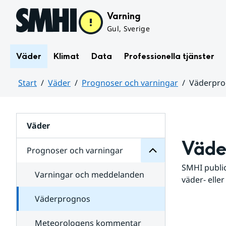
Hoppa till sidans innehåll
Varning
Gul, Sverige
Väder
Klimat
Data
Professionella tjänster
Start
Väder
Prognoser och varningar
Väderpr
varningar
och
Huvudinnehåll
Prognoser
för
Undersidor
Väder
Väde
Prognoser och varningar
SMHI public
Varningar och meddelanden
väder- eller
Väderprognos
Meteorologens kommentar