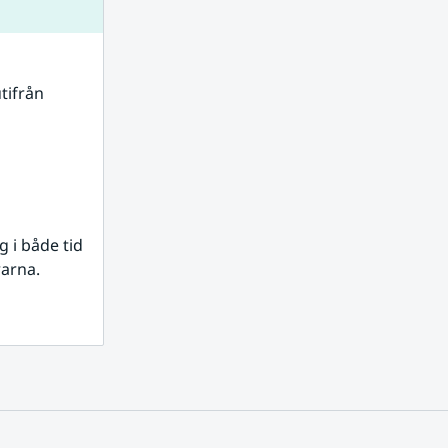
tifrån 
i både tid 
rarna.