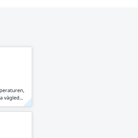
peraturen,
 vägled...