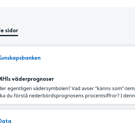
e sidor
Kunskapsbanken
MHIs väderprognoser
der egentligen vädersymbolen? Vad avser ”känns som”-tem
ka du förstå nederbördsprognosens procentsiffror? I denna
Data