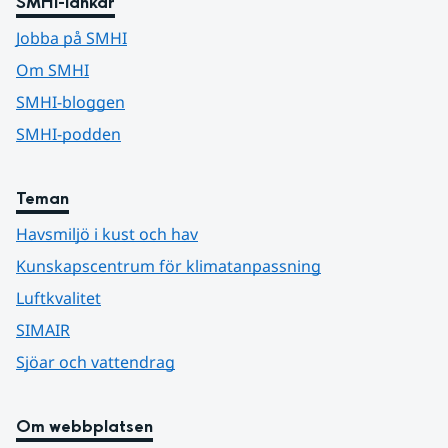
SMHI-länkar
Jobba på SMHI
Om SMHI
SMHI-bloggen
SMHI-podden
Teman
Havsmiljö i kust och hav
Kunskapscentrum för klimatanpassning
Luftkvalitet
SIMAIR
Sjöar och vattendrag
Om webbplatsen