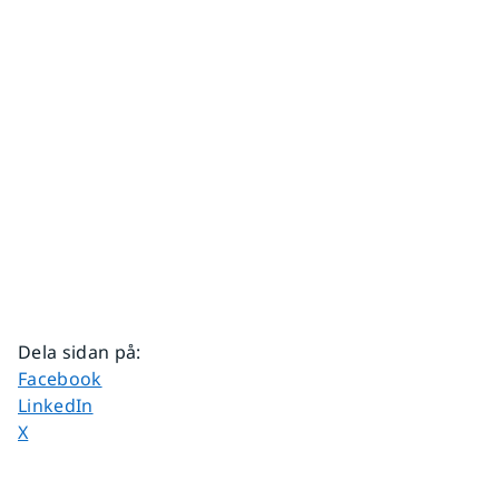
Dela sidan på
:
Dela sidan på
Facebook
Dela sidan på
LinkedIn
Dela sidan på
X