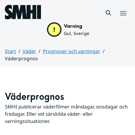
Hoppa till sidans innehåll
Meny
Varning
Gul, Sverige
Start
Väder
Prognoser och varningar
Väderprognos
Huvudinnehåll
Väderprognos
SMHI publicerar väderfilmer måndagar, onsdagar och 
fredagar. Eller vid särskilda väder- eller 
varningssituationer.