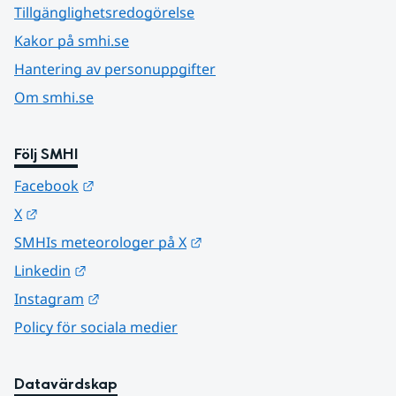
Tillgänglighetsredogörelse
Kakor på smhi.se
Hantering av personuppgifter
Om smhi.se
Följ SMHI
Länk till annan webbplats.
Facebook
Länk till annan webbplats.
X
Länk till annan webbplats.
SMHIs meteorologer på X
Länk till annan webbplats.
Linkedin
Länk till annan webbplats.
Instagram
Policy för sociala medier
Datavärdskap