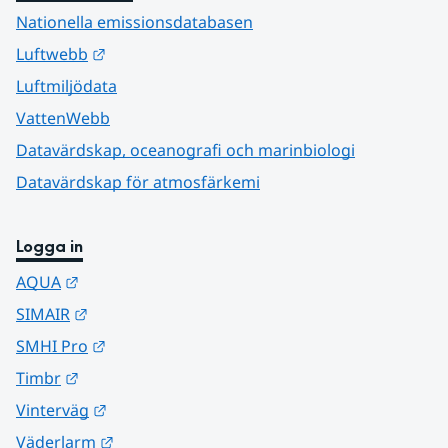
Nationella emissionsdatabasen
Länk till annan webbplats.
Luftwebb
Luftmiljödata
VattenWebb
Datavärdskap, oceanografi och marinbiologi
Datavärdskap för atmosfärkemi
Logga in
Länk till annan webbplats.
AQUA
Länk till annan webbplats.
SIMAIR
Länk till annan webbplats.
SMHI Pro
Länk till annan webbplats.
Timbr
Länk till annan webbplats.
Vinterväg
Länk till annan webbplats.
Väderlarm