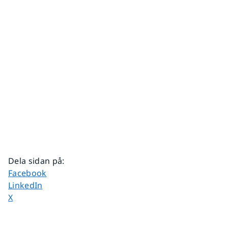
Dela sidan på
:
Dela sidan på
Facebook
Dela sidan på
LinkedIn
Dela sidan på
X