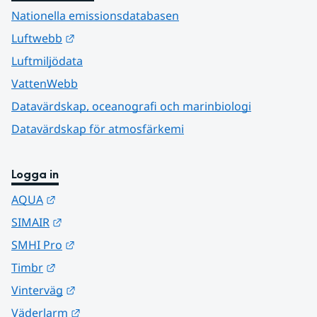
Nationella emissionsdatabasen
Länk till annan webbplats.
Luftwebb
Luftmiljödata
VattenWebb
Datavärdskap, oceanografi och marinbiologi
Datavärdskap för atmosfärkemi
Logga in
Länk till annan webbplats.
AQUA
Länk till annan webbplats.
SIMAIR
Länk till annan webbplats.
SMHI Pro
Länk till annan webbplats.
Timbr
Länk till annan webbplats.
Vinterväg
Länk till annan webbplats.
Väderlarm