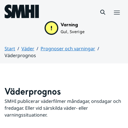
Hoppa till sidans innehåll
Meny
Varning
Gul, Sverige
Start
Väder
Prognoser och varningar
Väderprognos
Huvudinnehåll
Väderprognos
SMHI publicerar väderfilmer måndagar, onsdagar och 
fredagar. Eller vid särskilda väder- eller 
varningssituationer.