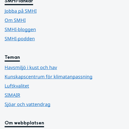
SMHI-länkar
Jobba på SMHI
Om SMHI
SMHI-bloggen
SMHI-podden
Teman
Havsmiljö i kust och hav
Kunskapscentrum för klimatanpassning
Luftkvalitet
SIMAIR
Sjöar och vattendrag
Om webbplatsen