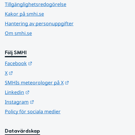
Tillgänglighetsredogörelse
Kakor på smhi.se
Hantering av personuppgifter
Om smhi.se
Följ SMHI
Länk till annan webbplats.
Facebook
Länk till annan webbplats.
X
Länk till annan webbplats.
SMHIs meteorologer på X
Länk till annan webbplats.
Linkedin
Länk till annan webbplats.
Instagram
Policy för sociala medier
Datavärdskap