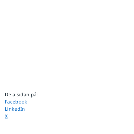
Dela sidan på
:
Dela sidan på
Facebook
Dela sidan på
LinkedIn
Dela sidan på
X