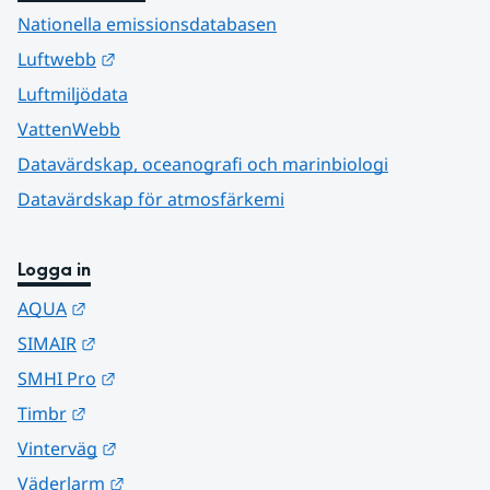
Nationella emissionsdatabasen
Länk till annan webbplats.
Luftwebb
Luftmiljödata
VattenWebb
Datavärdskap, oceanografi och marinbiologi
Datavärdskap för atmosfärkemi
Logga in
Länk till annan webbplats.
AQUA
Länk till annan webbplats.
SIMAIR
Länk till annan webbplats.
SMHI Pro
Länk till annan webbplats.
Timbr
Länk till annan webbplats.
Vinterväg
Länk till annan webbplats.
Väderlarm