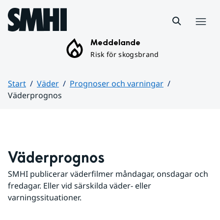
Hoppa till sidans innehåll
Meny
Meddelande
Risk för skogsbrand
Start
Väder
Prognoser och varningar
Väderprognos
Huvudinnehåll
Väderprognos
SMHI publicerar väderfilmer måndagar, onsdagar och 
fredagar. Eller vid särskilda väder- eller 
varningssituationer.