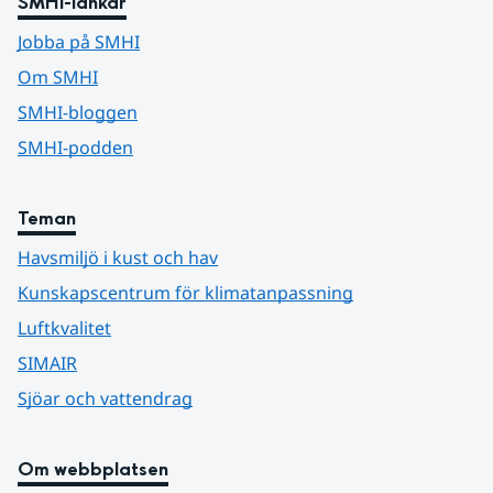
SMHI-länkar
Jobba på SMHI
Om SMHI
SMHI-bloggen
SMHI-podden
Teman
Havsmiljö i kust och hav
Kunskapscentrum för klimatanpassning
Luftkvalitet
SIMAIR
Sjöar och vattendrag
Om webbplatsen