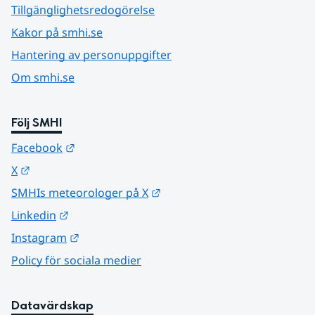
Tillgänglighetsredogörelse
Kakor på smhi.se
Hantering av personuppgifter
Om smhi.se
Följ SMHI
Länk till annan webbplats.
Facebook
Länk till annan webbplats.
X
Länk till annan webbplats.
SMHIs meteorologer på X
Länk till annan webbplats.
Linkedin
Länk till annan webbplats.
Instagram
Policy för sociala medier
Datavärdskap