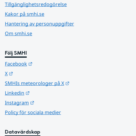
Tillgänglighetsredogörelse
Kakor på smhi.se
Hantering av personuppgifter
Om smhi.se
Följ SMHI
Länk till annan webbplats.
Facebook
Länk till annan webbplats.
X
Länk till annan webbplats.
SMHIs meteorologer på X
Länk till annan webbplats.
Linkedin
Länk till annan webbplats.
Instagram
Policy för sociala medier
Datavärdskap