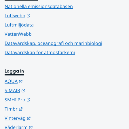
Nationella emissionsdatabasen
Länk till annan webbplats.
Luftwebb
Luftmiljödata
VattenWebb
Datavärdskap, oceanografi och marinbiologi
Datavärdskap för atmosfärkemi
Logga in
Länk till annan webbplats.
AQUA
Länk till annan webbplats.
SIMAIR
Länk till annan webbplats.
SMHI Pro
Länk till annan webbplats.
Timbr
Länk till annan webbplats.
Vinterväg
Länk till annan webbplats.
Väderlarm