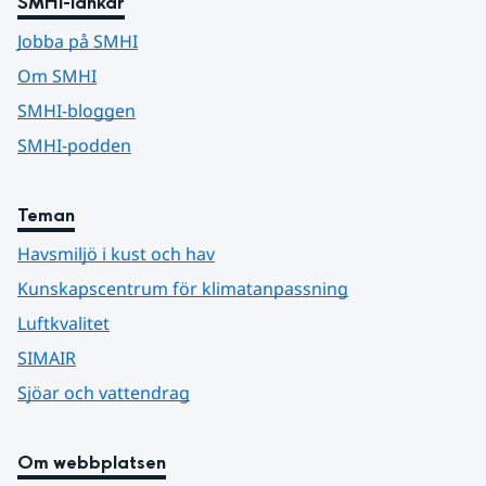
SMHI-länkar
Jobba på SMHI
Om SMHI
SMHI-bloggen
SMHI-podden
Teman
Havsmiljö i kust och hav
Kunskapscentrum för klimatanpassning
Luftkvalitet
SIMAIR
Sjöar och vattendrag
Om webbplatsen