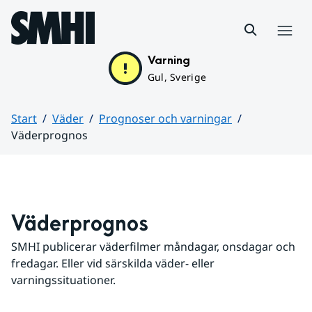
Hoppa till sidans innehåll
Meny
Varning
Gul, Sverige
Start
Väder
Prognoser och varningar
Väderprognos
Huvudinnehåll
Väderprognos
SMHI publicerar väderfilmer måndagar, onsdagar och 
fredagar. Eller vid särskilda väder- eller 
varningssituationer.