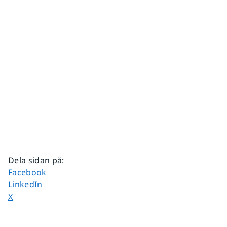
Dela sidan på
:
Dela sidan på
Facebook
Dela sidan på
LinkedIn
Dela sidan på
X