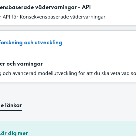
ensbaserade vädervarningar - API
r API för Konsekvensbaserade vädervarningar
Forskning och utveckling
er och varningar
 och avancerad modellutveckling för att du ska veta vad s
e länkar
Lär dig mer