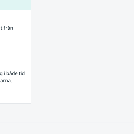
tifrån 
i både tid 
rarna.