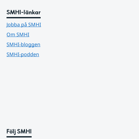
SMHI-länkar
Jobba på SMHI
Om SMHI
SMHI-bloggen
SMHI-podden
Följ SMHI