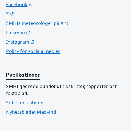
Länk till annan webbplats.
Facebook
Länk till annan webbplats.
X
Länk till annan webbplats.
SMHIs meteorologer på X
Länk till annan webbplats.
Linkedin
Länk till annan webbplats.
Instagram
Policy för sociala medier
Publikationer
SMHI ger regelbundet ut tidskrifter, rapporter och 
faktablad.
Sök publikationer
Nyhetsbladet Medvind