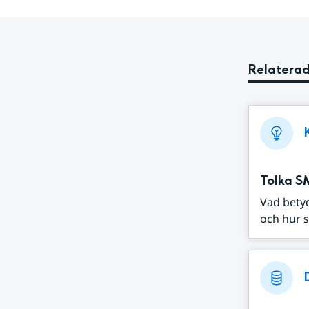
Relaterad
Tolka S
Vad bety
och hur s