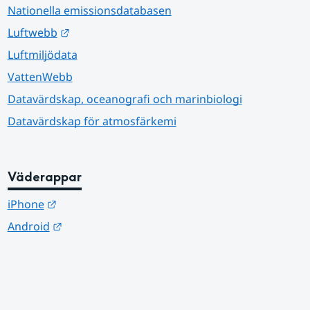
Nationella emissionsdatabasen
Länk till annan webbplats.
Luftwebb
Luftmiljödata
VattenWebb
Datavärdskap, oceanografi och marinbiologi
Datavärdskap för atmosfärkemi
Väderappar
Länk till annan webbplats.
iPhone
Länk till annan webbplats.
Android