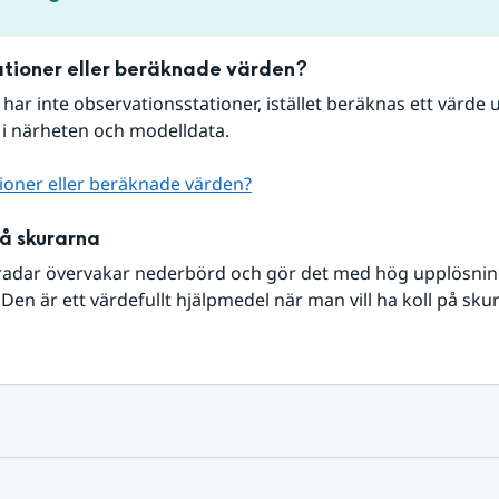
tioner eller beräknade värden?
r har inte observationsstationer, istället beräknas ett värde u
 i närheten och modelldata.
ioner eller beräknade värden?
på skurarna
radar övervakar nederbörd och gör det med hög upplösning 
Den är ett värdefullt hjälpmedel när man vill ha koll på sku