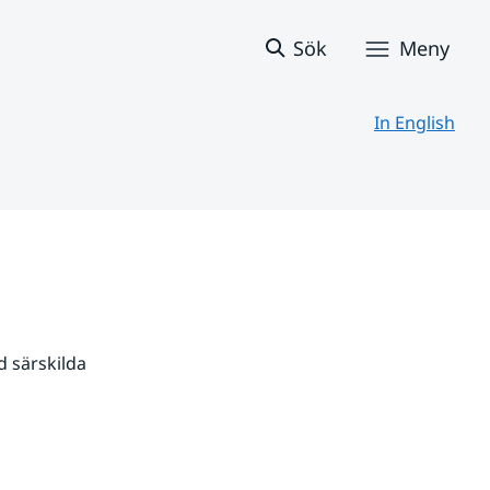
Sök
Meny
In English
 särskilda 