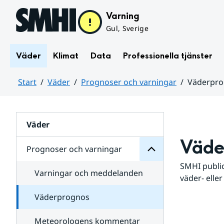
Hoppa till sidans innehåll
Varning
Gul, Sverige
Väder
Klimat
Data
Professionella tjänster
Start
Väder
Prognoser och varningar
Väderpr
varningar
och
Huvudinnehåll
Prognoser
för
Undersidor
Väder
Väde
Prognoser och varningar
SMHI public
Varningar och meddelanden
väder- eller
Väderprognos
Meteorologens kommentar