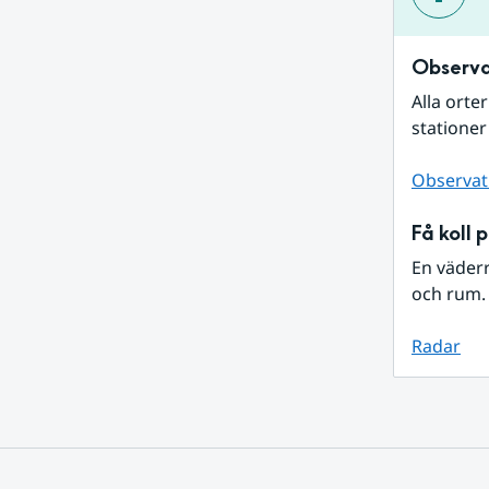
Observa
Alla orte
stationer
Observat
Få koll 
En väder
och rum. 
Radar