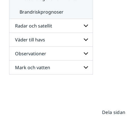
Brandriskprognoser
Radar och satellit
Väder till havs
Undersidor
för
Radar
Observationer
Undersidor
och
för
satellit
Väder
Mark och vatten
Undersidor
till
för
havs
Observationer
Undersidor
för
Mark
och
vatten
Dela sidan