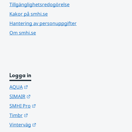
Tillgänglighetsredogörelse
Kakor på smhi.se
Hantering av personuppgifter
Om smhi.se
Logga in
Länk till annan webbplats.
AQUA
Länk till annan webbplats.
SIMAIR
Länk till annan webbplats.
SMHI Pro
Länk till annan webbplats.
Timbr
Länk till annan webbplats.
Vinterväg