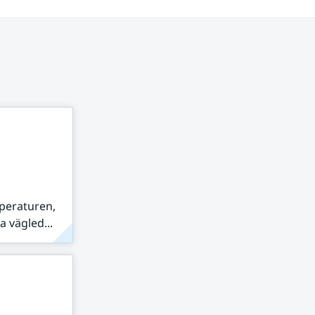
peraturen,
 vägled...