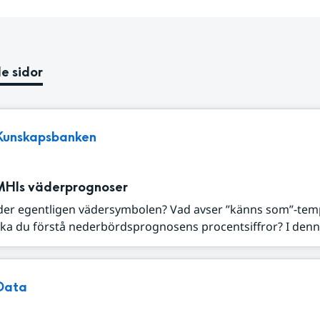
e sidor
Kunskapsbanken
MHIs väderprognoser
der egentligen vädersymbolen? Vad avser ”känns som”-tem
ka du förstå nederbördsprognosens procentsiffror? I denna
Data