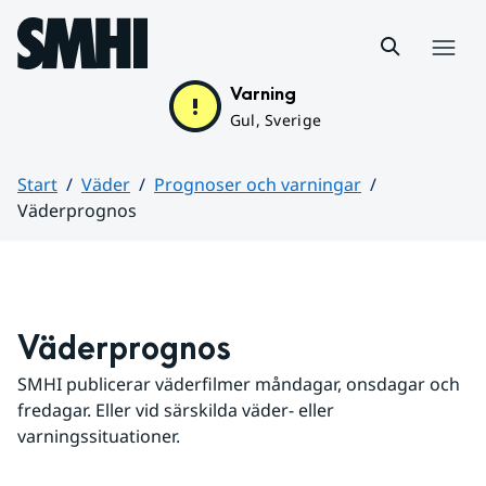
Hoppa till sidans innehåll
Meny
Varning
Gul, Sverige
Start
Väder
Prognoser och varningar
Väderprognos
Huvudinnehåll
Väderprognos
SMHI publicerar väderfilmer måndagar, onsdagar och 
fredagar. Eller vid särskilda väder- eller 
varningssituationer.