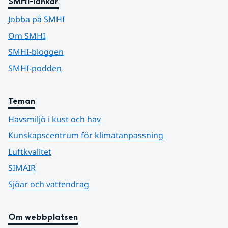
SMHI-länkar
Jobba på SMHI
Om SMHI
SMHI-bloggen
SMHI-podden
Teman
Havsmiljö i kust och hav
Kunskapscentrum för klimatanpassning
Luftkvalitet
SIMAIR
Sjöar och vattendrag
Om webbplatsen