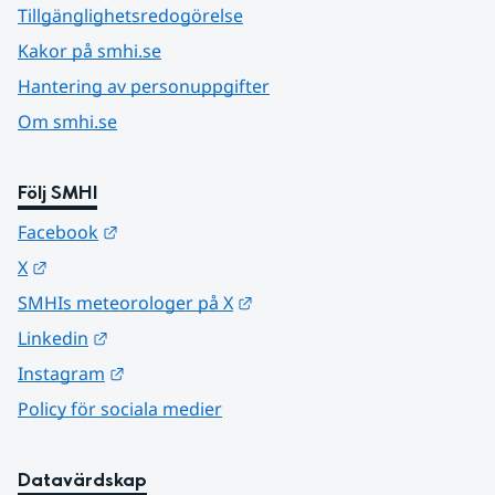
Tillgänglighetsredogörelse
Kakor på smhi.se
Hantering av personuppgifter
Om smhi.se
Följ SMHI
Länk till annan webbplats.
Facebook
Länk till annan webbplats.
X
Länk till annan webbplats.
SMHIs meteorologer på X
Länk till annan webbplats.
Linkedin
Länk till annan webbplats.
Instagram
Policy för sociala medier
Datavärdskap