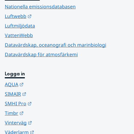
Nationella emissionsdatabasen
Länk till annan webbplats.
Luftwebb
Luftmiljödata
VattenWebb
Datavärdskap, oceanografi och marinbiologi
Datavärdskap för atmosfärkemi
Logga in
Länk till annan webbplats.
AQUA
Länk till annan webbplats.
SIMAIR
Länk till annan webbplats.
SMHI Pro
Länk till annan webbplats.
Timbr
Länk till annan webbplats.
Vinterväg
Länk till annan webbplats.
Väderlarm