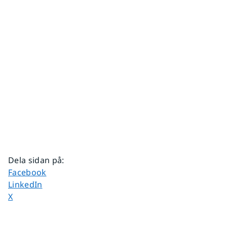
Dela sidan på
:
Dela sidan på
Facebook
Dela sidan på
LinkedIn
Dela sidan på
X