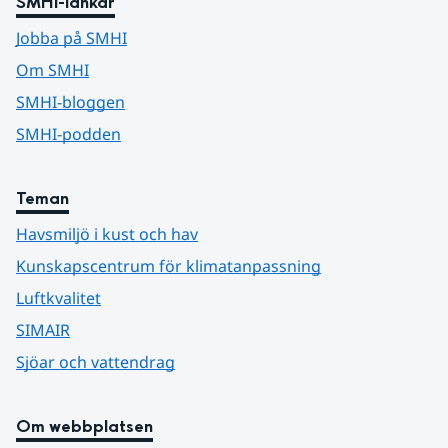
SMHI-länkar
Jobba på SMHI
Om SMHI
SMHI-bloggen
SMHI-podden
Teman
Havsmiljö i kust och hav
Kunskapscentrum för klimatanpassning
Luftkvalitet
SIMAIR
Sjöar och vattendrag
Om webbplatsen