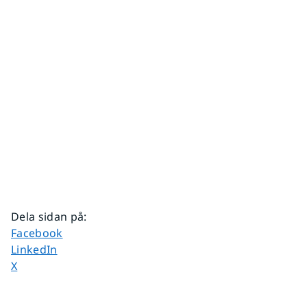
Dela sidan på
:
Dela sidan på
Facebook
Dela sidan på
LinkedIn
Dela sidan på
X