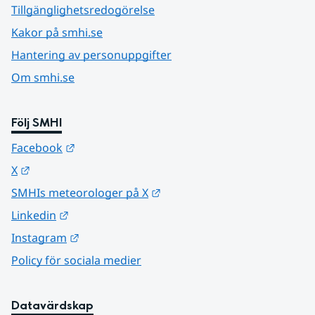
Tillgänglighetsredogörelse
Kakor på smhi.se
Hantering av personuppgifter
Om smhi.se
Följ SMHI
Länk till annan webbplats.
Facebook
Länk till annan webbplats.
X
Länk till annan webbplats.
SMHIs meteorologer på X
Länk till annan webbplats.
Linkedin
Länk till annan webbplats.
Instagram
Policy för sociala medier
Datavärdskap