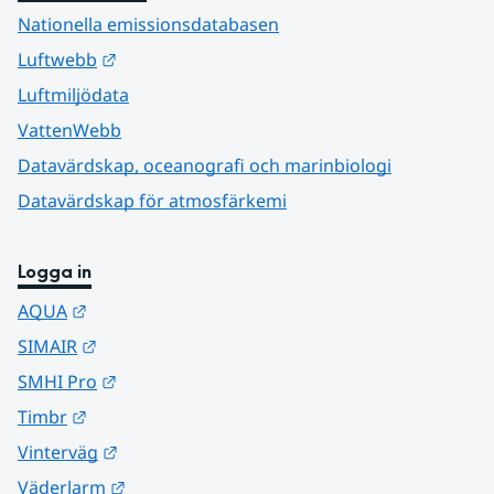
Nationella emissionsdatabasen
Länk till annan webbplats.
Luftwebb
Luftmiljödata
VattenWebb
Datavärdskap, oceanografi och marinbiologi
Datavärdskap för atmosfärkemi
Logga in
Länk till annan webbplats.
AQUA
Länk till annan webbplats.
SIMAIR
Länk till annan webbplats.
SMHI Pro
Länk till annan webbplats.
Timbr
Länk till annan webbplats.
Vinterväg
Länk till annan webbplats.
Väderlarm