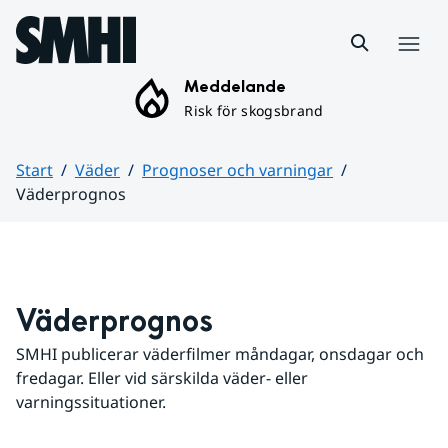
Hoppa till sidans innehåll
Meny
Meddelande
Risk för skogsbrand
Start
Väder
Prognoser och varningar
Väderprognos
Huvudinnehåll
Väderprognos
SMHI publicerar väderfilmer måndagar, onsdagar och 
fredagar. Eller vid särskilda väder- eller 
varningssituationer.