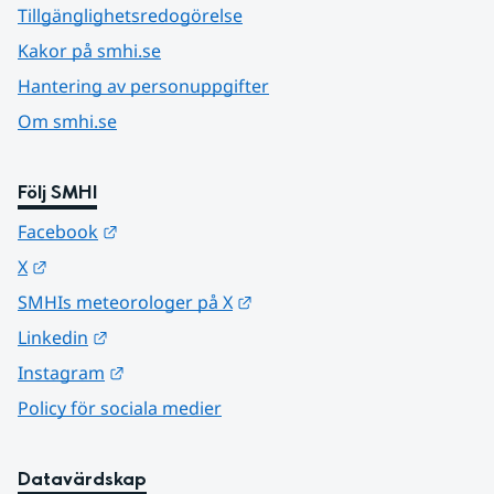
Tillgänglighetsredogörelse
Kakor på smhi.se
Hantering av personuppgifter
Om smhi.se
Följ SMHI
Länk till annan webbplats.
Facebook
Länk till annan webbplats.
X
Länk till annan webbplats.
SMHIs meteorologer på X
Länk till annan webbplats.
Linkedin
Länk till annan webbplats.
Instagram
Policy för sociala medier
Datavärdskap