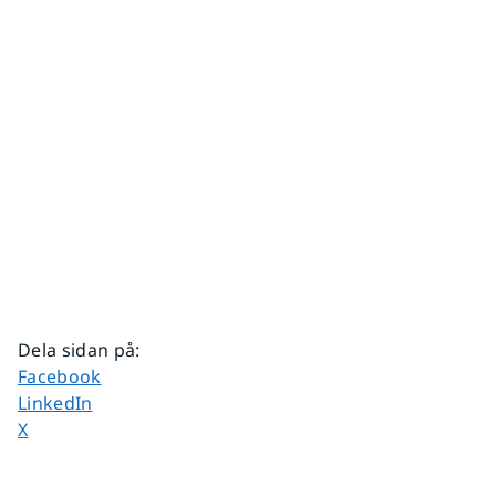
Dela sidan på
:
Dela sidan på
Facebook
Dela sidan på
LinkedIn
Dela sidan på
X