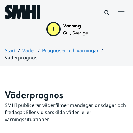
Hoppa till sidans innehåll
Meny
Varning
Gul, Sverige
Start
Väder
Prognoser och varningar
Väderprognos
Huvudinnehåll
Väderprognos
SMHI publicerar väderfilmer måndagar, onsdagar och 
fredagar. Eller vid särskilda väder- eller 
varningssituationer.