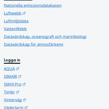
Nationella emissionsdatabasen
Länk till annan webbplats.
Luftwebb
Luftmiljödata
VattenWebb
Datavärdskap, oceanografi och marinbiologi
Datavärdskap för atmosfärkemi
Logga in
Länk till annan webbplats.
AQUA
Länk till annan webbplats.
SIMAIR
Länk till annan webbplats.
SMHI Pro
Länk till annan webbplats.
Timbr
Länk till annan webbplats.
Vinterväg
Länk till annan webbplats.
Väderlarm