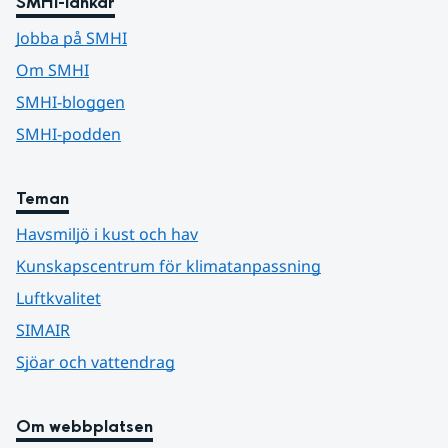
SMHI-länkar
Jobba på SMHI
Om SMHI
SMHI-bloggen
SMHI-podden
Teman
Havsmiljö i kust och hav
Kunskapscentrum för klimatanpassning
Luftkvalitet
SIMAIR
Sjöar och vattendrag
Om webbplatsen