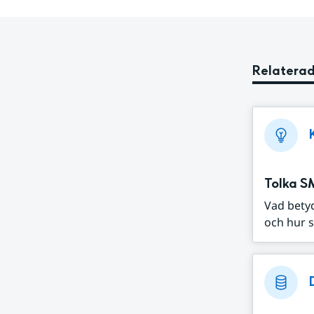
Relaterad
Tolka S
Vad bety
och hur s