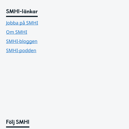
SMHI-länkar
Jobba på SMHI
Om SMHI
SMHI-bloggen
SMHI-podden
Följ SMHI