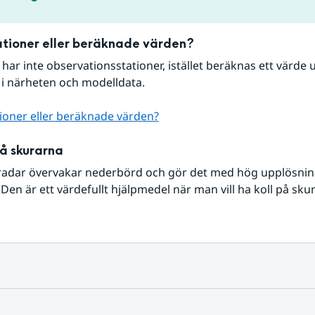
tioner eller beräknade värden?
r har inte observationsstationer, istället beräknas ett värde u
 i närheten och modelldata.
ioner eller beräknade värden?
på skurarna
radar övervakar nederbörd och gör det med hög upplösning 
Den är ett värdefullt hjälpmedel när man vill ha koll på sku