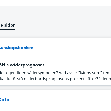
e sidor
Kunskapsbanken
MHIs väderprognoser
der egentligen vädersymbolen? Vad avser ”känns som”-tem
ka du förstå nederbördsprognosens procentsiffror? I denna
Data