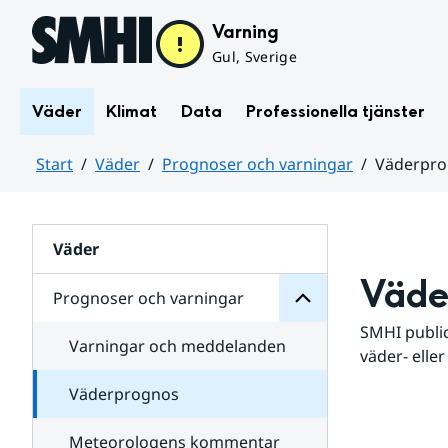
Hoppa till sidans innehåll
Varning
Gul, Sverige
Väder
Klimat
Data
Professionella tjänster
Start
Väder
Prognoser och varningar
Väderpr
varningar
och
Huvudinnehåll
Prognoser
för
Undersidor
Väder
Väde
Prognoser och varningar
SMHI public
Varningar och meddelanden
väder- eller
Väderprognos
Meteorologens kommentar