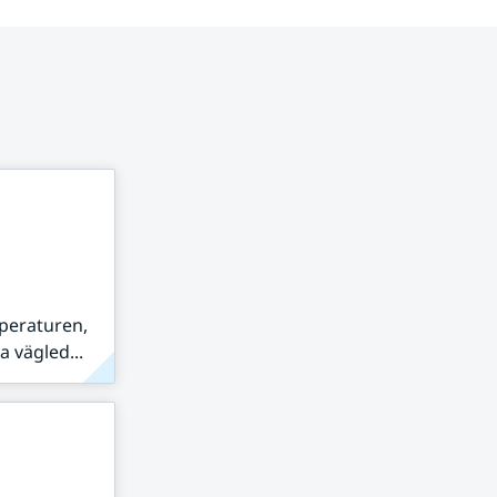
peraturen,
 vägled...