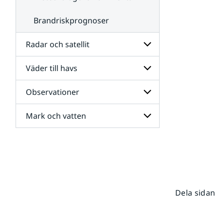
Brandriskprognoser
Radar och satellit
Väder till havs
Undersidor
för
Radar
Observationer
Undersidor
och
för
satellit
Väder
Mark och vatten
Undersidor
till
för
havs
Observationer
Undersidor
för
Mark
och
vatten
Dela sidan