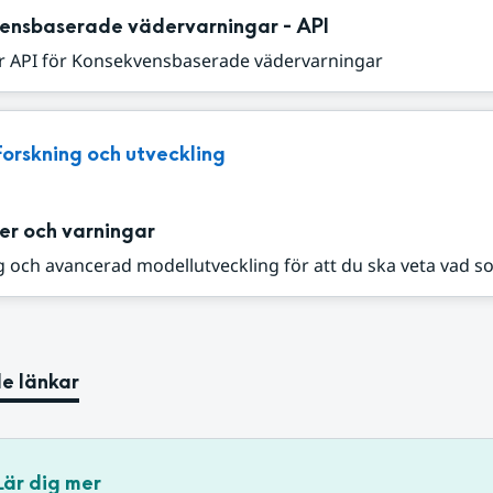
ensbaserade vädervarningar - API
r API för Konsekvensbaserade vädervarningar
Forskning och utveckling
er och varningar
 och avancerad modellutveckling för att du ska veta vad s
e länkar
Lär dig mer