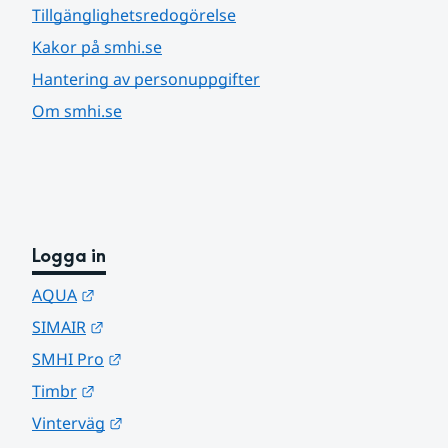
Tillgänglighetsredogörelse
Kakor på smhi.se
Hantering av personuppgifter
Om smhi.se
Logga in
Länk till annan webbplats.
AQUA
Länk till annan webbplats.
SIMAIR
Länk till annan webbplats.
SMHI Pro
Länk till annan webbplats.
Timbr
Länk till annan webbplats.
Vinterväg