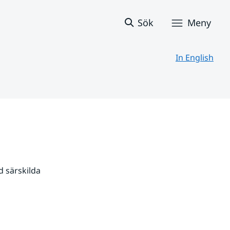
Sök
Meny
In English
 särskilda 