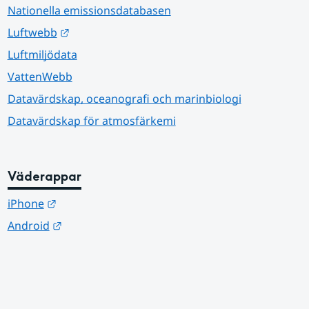
Nationella emissionsdatabasen
Länk till annan webbplats.
Luftwebb
Luftmiljödata
VattenWebb
Datavärdskap, oceanografi och marinbiologi
Datavärdskap för atmosfärkemi
Väderappar
Länk till annan webbplats.
iPhone
Länk till annan webbplats.
Android