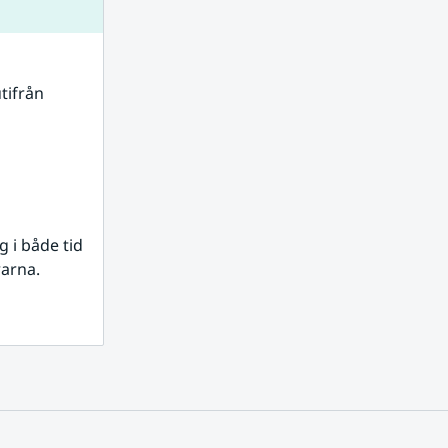
tifrån 
i både tid 
rarna.