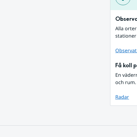
Observa
Alla orte
stationer
Observat
Få koll 
En väder
och rum. 
Radar