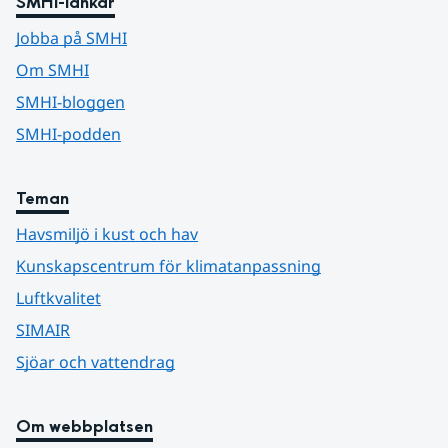
SMHI-länkar
Jobba på SMHI
Om SMHI
SMHI-bloggen
SMHI-podden
Teman
Havsmiljö i kust och hav
Kunskapscentrum för klimatanpassning
Luftkvalitet
SIMAIR
Sjöar och vattendrag
Om webbplatsen