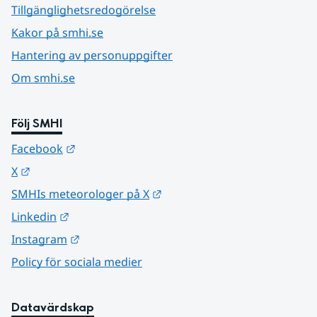
Tillgänglighetsredogörelse
Kakor på smhi.se
Hantering av personuppgifter
Om smhi.se
Följ SMHI
Länk till annan webbplats.
Facebook
Länk till annan webbplats.
X
Länk till annan webbplats.
SMHIs meteorologer på X
Länk till annan webbplats.
Linkedin
Länk till annan webbplats.
Instagram
Policy för sociala medier
Datavärdskap