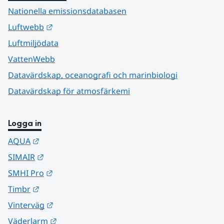
Nationella emissionsdatabasen
Länk till annan webbplats.
Luftwebb
Luftmiljödata
VattenWebb
Datavärdskap, oceanografi och marinbiologi
Datavärdskap för atmosfärkemi
Logga in
Länk till annan webbplats.
AQUA
Länk till annan webbplats.
SIMAIR
Länk till annan webbplats.
SMHI Pro
Länk till annan webbplats.
Timbr
Länk till annan webbplats.
Vinterväg
Länk till annan webbplats.
Väderlarm