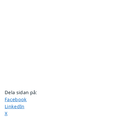
Dela sidan på
:
Dela sidan på
Facebook
Dela sidan på
LinkedIn
Dela sidan på
X