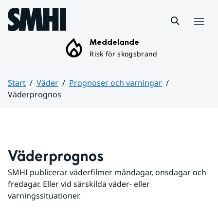
Hoppa till sidans innehåll
Meny
Meddelande
Risk för skogsbrand
Start
Väder
Prognoser och varningar
Väderprognos
Huvudinnehåll
Väderprognos
SMHI publicerar väderfilmer måndagar, onsdagar och 
fredagar. Eller vid särskilda väder- eller 
varningssituationer.