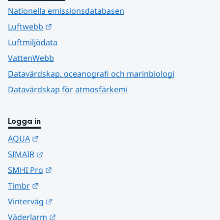
Nationella emissionsdatabasen
Länk till annan webbplats.
Luftwebb
Luftmiljödata
VattenWebb
Datavärdskap, oceanografi och marinbiologi
Datavärdskap för atmosfärkemi
Logga in
Länk till annan webbplats.
AQUA
Länk till annan webbplats.
SIMAIR
Länk till annan webbplats.
SMHI Pro
Länk till annan webbplats.
Timbr
Länk till annan webbplats.
Vinterväg
Länk till annan webbplats.
Väderlarm