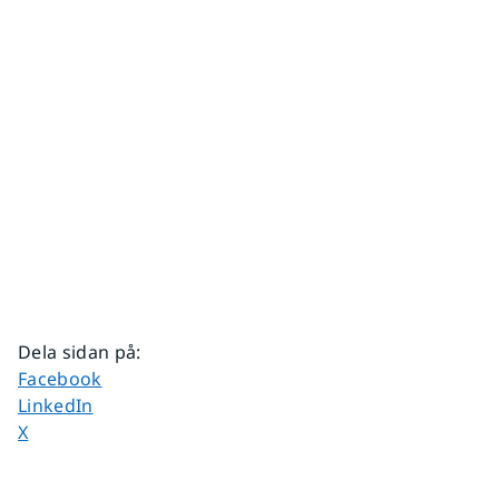
Dela sidan på
:
Dela sidan på
Facebook
Dela sidan på
LinkedIn
Dela sidan på
X