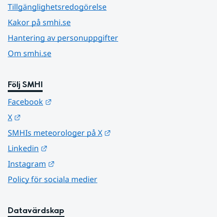
Tillgänglighetsredogörelse
Kakor på smhi.se
Hantering av personuppgifter
Om smhi.se
Följ SMHI
Länk till annan webbplats.
Facebook
Länk till annan webbplats.
X
Länk till annan webbplats.
SMHIs meteorologer på X
Länk till annan webbplats.
Linkedin
Länk till annan webbplats.
Instagram
Policy för sociala medier
Datavärdskap