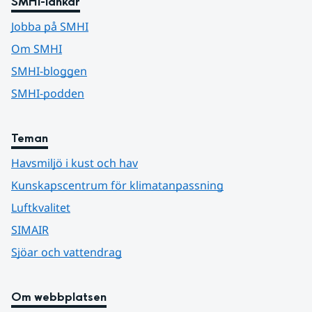
SMHI-länkar
Jobba på SMHI
Om SMHI
SMHI-bloggen
SMHI-podden
Teman
Havsmiljö i kust och hav
Kunskapscentrum för klimatanpassning
Luftkvalitet
SIMAIR
Sjöar och vattendrag
Om webbplatsen