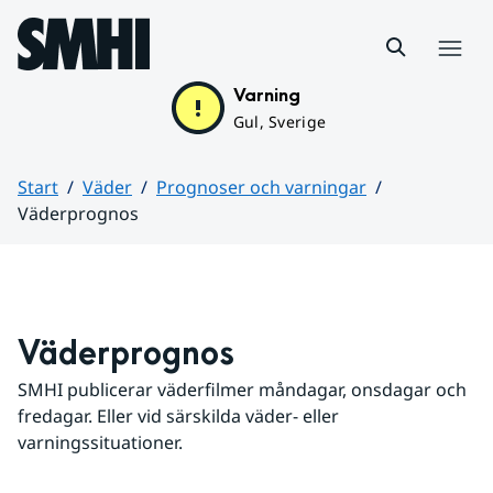
Hoppa till sidans innehåll
Meny
Varning
Gul, Sverige
Start
Väder
Prognoser och varningar
Väderprognos
Huvudinnehåll
Väderprognos
SMHI publicerar väderfilmer måndagar, onsdagar och 
fredagar. Eller vid särskilda väder- eller 
varningssituationer.