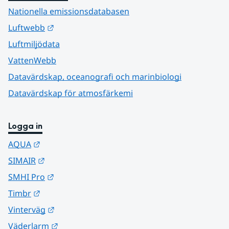
Nationella emissionsdatabasen
Länk till annan webbplats.
Luftwebb
Luftmiljödata
VattenWebb
Datavärdskap, oceanografi och marinbiologi
Datavärdskap för atmosfärkemi
Logga in
Länk till annan webbplats.
AQUA
Länk till annan webbplats.
SIMAIR
Länk till annan webbplats.
SMHI Pro
Länk till annan webbplats.
Timbr
Länk till annan webbplats.
Vinterväg
Länk till annan webbplats.
Väderlarm