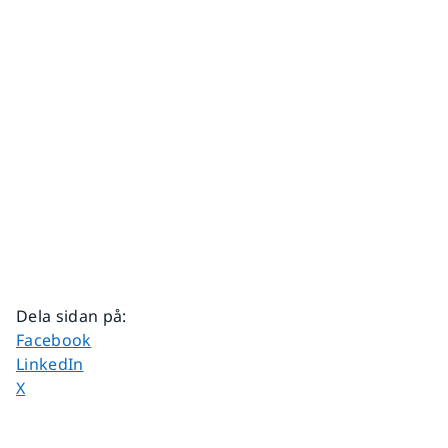
Dela sidan på
:
Dela sidan på
Facebook
Dela sidan på
LinkedIn
Dela sidan på
X