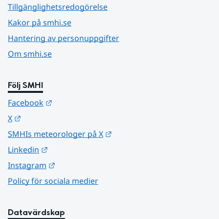
Tillgänglighetsredogörelse
Kakor på smhi.se
Hantering av personuppgifter
Om smhi.se
Följ SMHI
Länk till annan webbplats.
Facebook
Länk till annan webbplats.
X
Länk till annan webbplats.
SMHIs meteorologer på X
Länk till annan webbplats.
Linkedin
Länk till annan webbplats.
Instagram
Policy för sociala medier
Datavärdskap