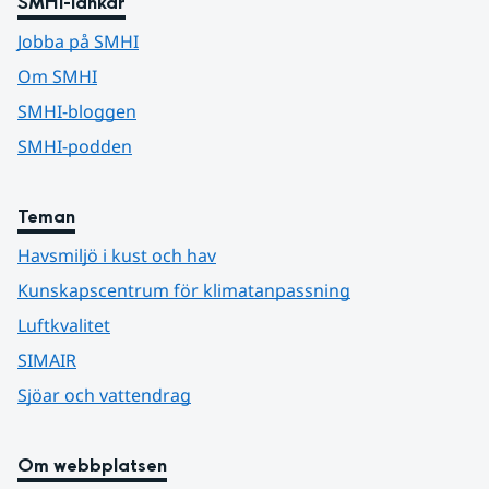
SMHI-länkar
Jobba på SMHI
Om SMHI
SMHI-bloggen
SMHI-podden
Teman
Havsmiljö i kust och hav
Kunskapscentrum för klimatanpassning
Luftkvalitet
SIMAIR
Sjöar och vattendrag
Om webbplatsen