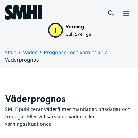
Hoppa till sidans innehåll
Meny
Varning
Gul, Sverige
Start
Väder
Prognoser och varningar
Väderprognos
Huvudinnehåll
Väderprognos
SMHI publicerar väderfilmer måndagar, onsdagar och 
fredagar. Eller vid särskilda väder- eller 
varningssituationer.