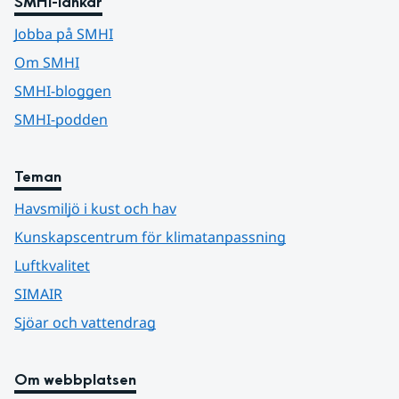
SMHI-länkar
Jobba på SMHI
Om SMHI
SMHI-bloggen
SMHI-podden
Teman
Havsmiljö i kust och hav
Kunskapscentrum för klimatanpassning
Luftkvalitet
SIMAIR
Sjöar och vattendrag
Om webbplatsen