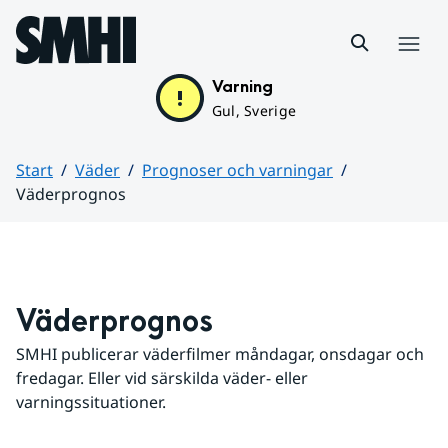
Hoppa till sidans innehåll
Meny
Varning
Gul, Sverige
Start
Väder
Prognoser och varningar
Väderprognos
Huvudinnehåll
Väderprognos
SMHI publicerar väderfilmer måndagar, onsdagar och 
fredagar. Eller vid särskilda väder- eller 
varningssituationer.