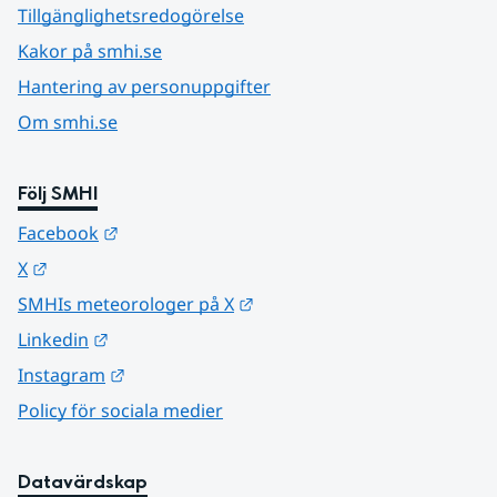
Tillgänglighetsredogörelse
Kakor på smhi.se
Hantering av personuppgifter
Om smhi.se
Följ SMHI
Länk till annan webbplats.
Facebook
Länk till annan webbplats.
X
Länk till annan webbplats.
SMHIs meteorologer på X
Länk till annan webbplats.
Linkedin
Länk till annan webbplats.
Instagram
Policy för sociala medier
Datavärdskap