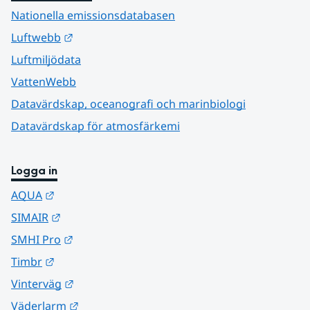
Nationella emissionsdatabasen
Länk till annan webbplats.
Luftwebb
Luftmiljödata
VattenWebb
Datavärdskap, oceanografi och marinbiologi
Datavärdskap för atmosfärkemi
Logga in
Länk till annan webbplats.
AQUA
Länk till annan webbplats.
SIMAIR
Länk till annan webbplats.
SMHI Pro
Länk till annan webbplats.
Timbr
Länk till annan webbplats.
Vinterväg
Länk till annan webbplats.
Väderlarm