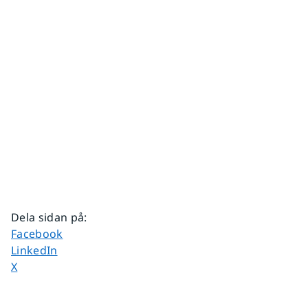
Dela sidan på
:
Dela sidan på
Facebook
Dela sidan på
LinkedIn
Dela sidan på
X