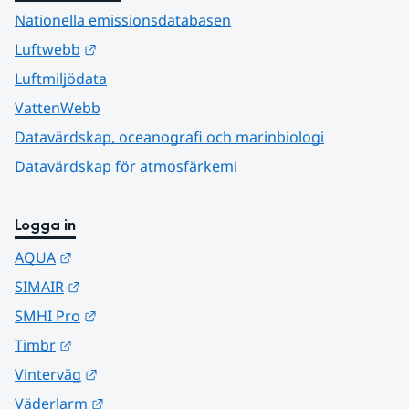
Nationella emissionsdatabasen
Länk till annan webbplats.
Luftwebb
Luftmiljödata
VattenWebb
Datavärdskap, oceanografi och marinbiologi
Datavärdskap för atmosfärkemi
Logga in
Länk till annan webbplats.
AQUA
Länk till annan webbplats.
SIMAIR
Länk till annan webbplats.
SMHI Pro
Länk till annan webbplats.
Timbr
Länk till annan webbplats.
Vinterväg
Länk till annan webbplats.
Väderlarm