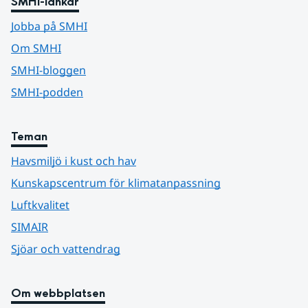
SMHI-länkar
Jobba på SMHI
Om SMHI
SMHI-bloggen
SMHI-podden
Teman
Havsmiljö i kust och hav
Kunskapscentrum för klimatanpassning
Luftkvalitet
SIMAIR
Sjöar och vattendrag
Om webbplatsen