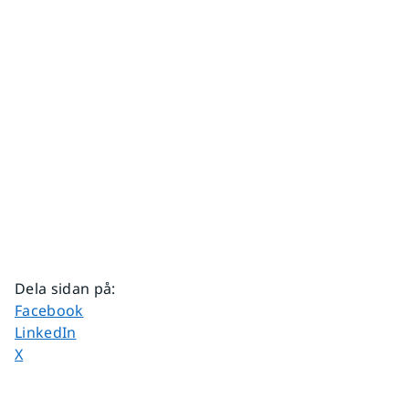
Dela sidan på
:
Dela sidan på
Facebook
Dela sidan på
LinkedIn
Dela sidan på
X