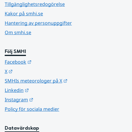
Tillgänglighetsredogörelse
Kakor på smhi.se
Hantering av personuppgifter
Om smhi.se
Följ SMHI
Länk till annan webbplats.
Facebook
Länk till annan webbplats.
X
Länk till annan webbplats.
SMHIs meteorologer på X
Länk till annan webbplats.
Linkedin
Länk till annan webbplats.
Instagram
Policy för sociala medier
Datavärdskap