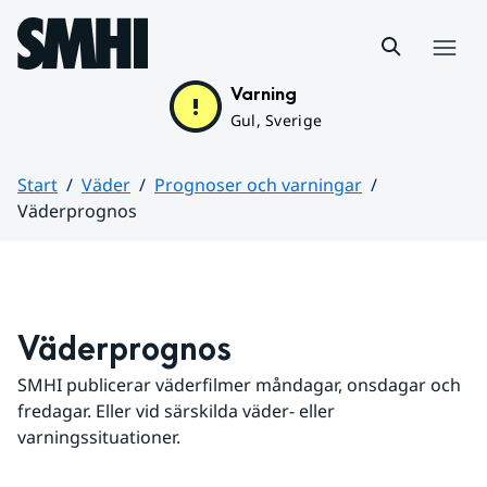
Hoppa till sidans innehåll
Meny
Varning
Gul, Sverige
Start
Väder
Prognoser och varningar
Väderprognos
Huvudinnehåll
Väderprognos
SMHI publicerar väderfilmer måndagar, onsdagar och 
fredagar. Eller vid särskilda väder- eller 
varningssituationer.