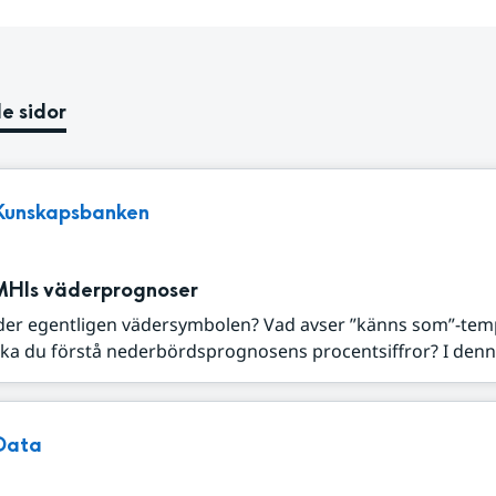
e sidor
Kunskapsbanken
MHIs väderprognoser
der egentligen vädersymbolen? Vad avser ”känns som”-tem
ka du förstå nederbördsprognosens procentsiffror? I denna
Data