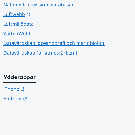
Nationella emissionsdatabasen
Länk till annan webbplats.
Luftwebb
Luftmiljödata
VattenWebb
Datavärdskap, oceanografi och marinbiologi
Datavärdskap för atmosfärkemi
Väderappar
Länk till annan webbplats.
iPhone
Länk till annan webbplats.
Android