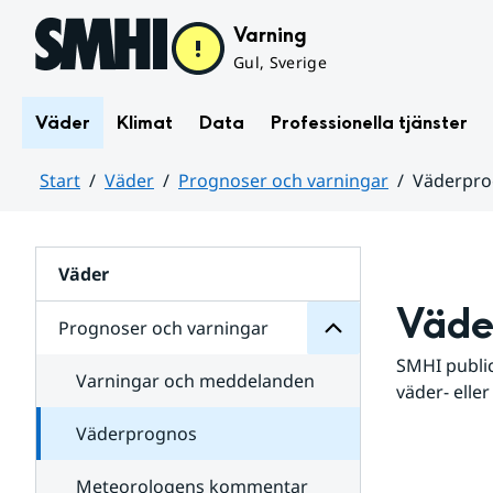
Hoppa till sidans innehåll
Varning
Gul, Sverige
Väder
Klimat
Data
Professionella tjänster
Start
Väder
Prognoser och varningar
Väderpr
varningar
och
Huvudinnehåll
Prognoser
för
Undersidor
Väder
Väde
Prognoser och varningar
SMHI public
Varningar och meddelanden
väder- eller
Väderprognos
Meteorologens kommentar