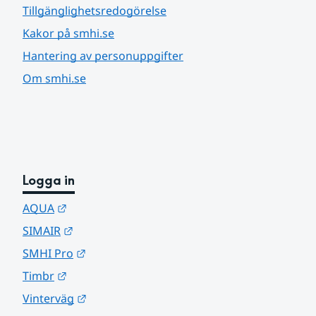
Tillgänglighetsredogörelse
Kakor på smhi.se
Hantering av personuppgifter
Om smhi.se
Logga in
Länk till annan webbplats.
AQUA
Länk till annan webbplats.
SIMAIR
Länk till annan webbplats.
SMHI Pro
Länk till annan webbplats.
Timbr
Länk till annan webbplats.
Vinterväg