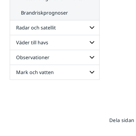
Brandriskprognoser
Radar och satellit
Väder till havs
Undersidor
för
Radar
Observationer
Undersidor
och
för
satellit
Väder
Mark och vatten
Undersidor
till
för
havs
Observationer
Undersidor
för
Mark
och
vatten
Dela sidan