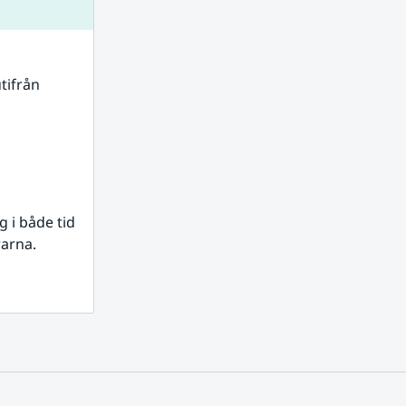
tifrån 
i både tid 
rarna.