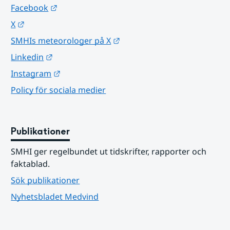
Länk till annan webbplats.
Facebook
Länk till annan webbplats.
X
Länk till annan webbplats.
SMHIs meteorologer på X
Länk till annan webbplats.
Linkedin
Länk till annan webbplats.
Instagram
Policy för sociala medier
Publikationer
SMHI ger regelbundet ut tidskrifter, rapporter och 
faktablad.
Sök publikationer
Nyhetsbladet Medvind