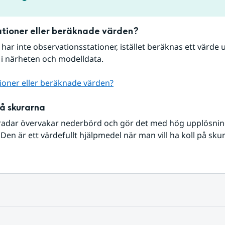
tioner eller beräknade värden?
r har inte observationsstationer, istället beräknas ett värde u
 i närheten och modelldata.
ioner eller beräknade värden?
på skurarna
radar övervakar nederbörd och gör det med hög upplösning 
Den är ett värdefullt hjälpmedel när man vill ha koll på sku