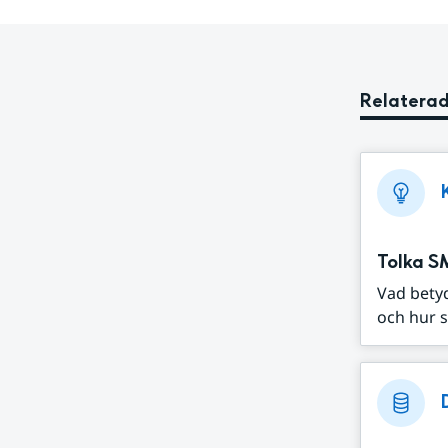
Relaterad
Tolka S
Vad bety
och hur s