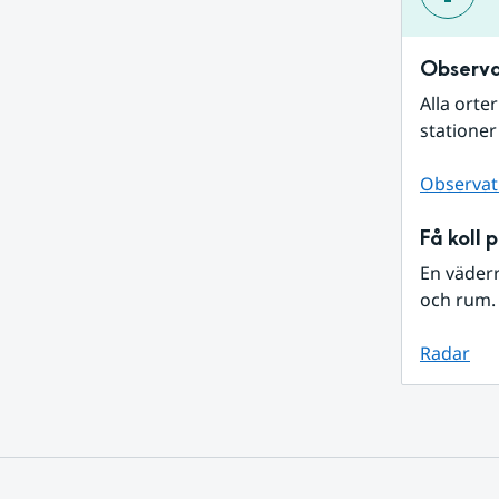
Observa
Alla orte
stationer
Observat
Få koll 
En väder
och rum. 
Radar