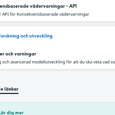
ensbaserade vädervarningar - API
r API för Konsekvensbaserade vädervarningar
Forskning och utveckling
er och varningar
 och avancerad modellutveckling för att du ska veta vad s
e länkar
Lär dig mer