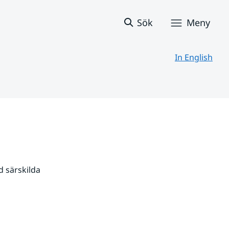
Sök
Meny
In English
 särskilda 