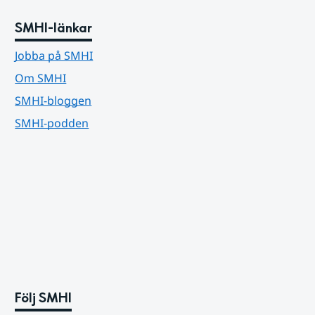
SMHI-länkar
Jobba på SMHI
Om SMHI
SMHI-bloggen
SMHI-podden
Följ SMHI