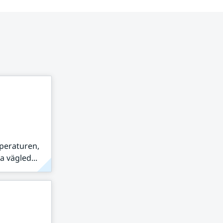
peraturen,
 vägled...