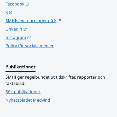
Länk till annan webbplats.
Facebook
Länk till annan webbplats.
X
Länk till annan webbplats.
SMHIs meteorologer på X
Länk till annan webbplats.
Linkedin
Länk till annan webbplats.
Instagram
Policy för sociala medier
Publikationer
SMHI ger regelbundet ut tidskrifter, rapporter och 
faktablad.
Sök publikationer
Nyhetsbladet Medvind