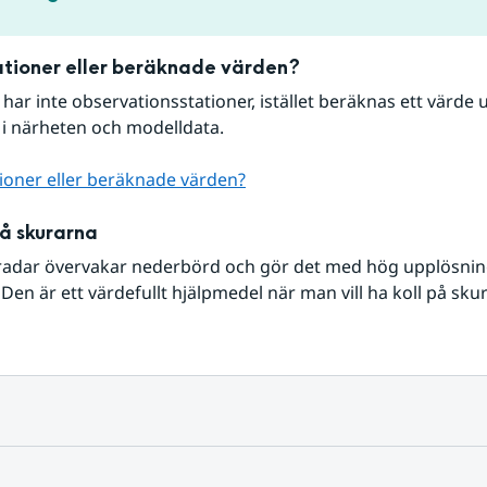
tioner eller beräknade värden?
r har inte observationsstationer, istället beräknas ett värde u
 i närheten och modelldata.
ioner eller beräknade värden?
på skurarna
radar övervakar nederbörd och gör det med hög upplösning 
Den är ett värdefullt hjälpmedel när man vill ha koll på sku