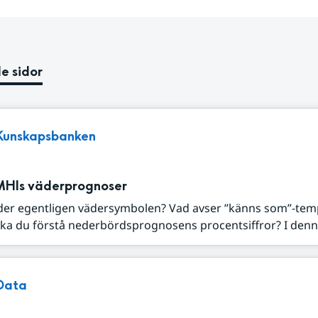
e sidor
Kunskapsbanken
MHIs väderprognoser
der egentligen vädersymbolen? Vad avser ”känns som”-tem
ka du förstå nederbördsprognosens procentsiffror? I denna
Data