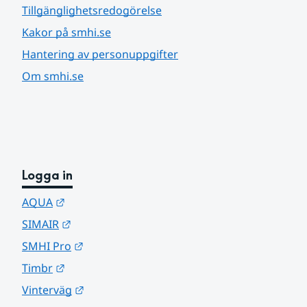
Tillgänglighetsredogörelse
Kakor på smhi.se
Hantering av personuppgifter
Om smhi.se
Logga in
Länk till annan webbplats.
AQUA
Länk till annan webbplats.
SIMAIR
Länk till annan webbplats.
SMHI Pro
Länk till annan webbplats.
Timbr
Länk till annan webbplats.
Vinterväg