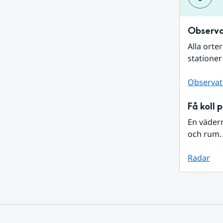
Observa
Alla orte
stationer
Observat
Få koll 
En väder
och rum. 
Radar