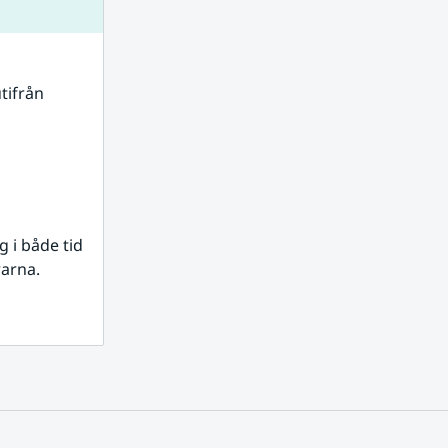
tifrån 
i både tid 
rarna.