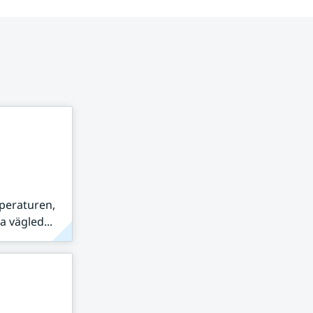
peraturen,
 vägled...