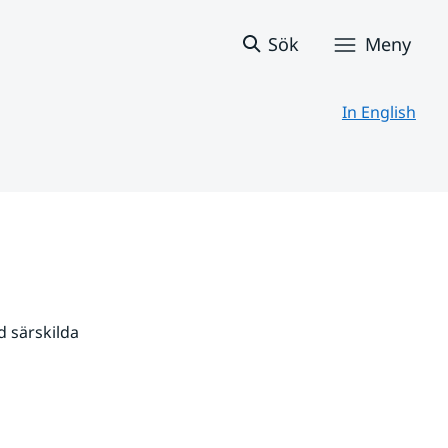
Sök
Meny
In English
 särskilda 