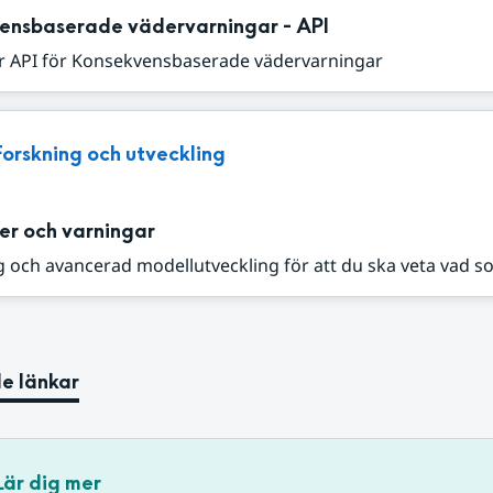
ensbaserade vädervarningar - API
r API för Konsekvensbaserade vädervarningar
Forskning och utveckling
er och varningar
 och avancerad modellutveckling för att du ska veta vad s
e länkar
Lär dig mer