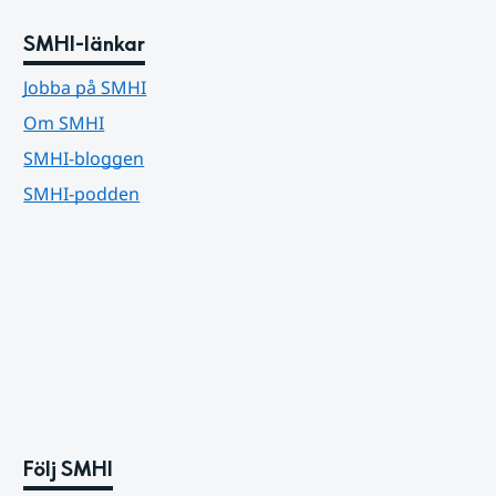
SMHI-länkar
Jobba på SMHI
Om SMHI
SMHI-bloggen
SMHI-podden
Följ SMHI