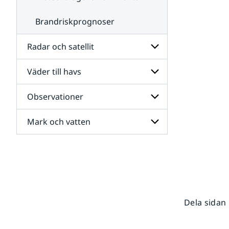
Brandriskprognoser
Radar och satellit
Väder till havs
Undersidor
för
Radar
Observationer
Undersidor
och
för
satellit
Väder
Mark och vatten
Undersidor
till
för
havs
Observationer
Undersidor
för
Mark
och
vatten
Dela sidan