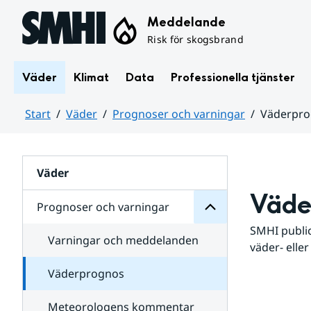
Hoppa till sidans innehåll
Meddelande
Risk för skogsbrand
Väder
Klimat
Data
Professionella tjänster
Start
Väder
Prognoser och varningar
Väderpr
varningar
och
Huvudinnehåll
Prognoser
för
Undersidor
Väder
Väde
Prognoser och varningar
SMHI public
Varningar och meddelanden
väder- eller
Väderprognos
Meteorologens kommentar