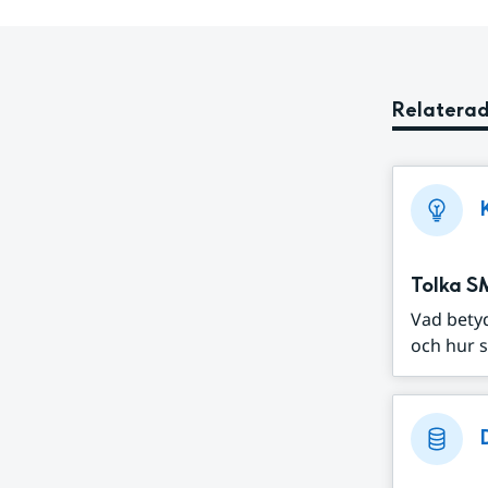
Relaterad
Tolka S
Vad bety
och hur s