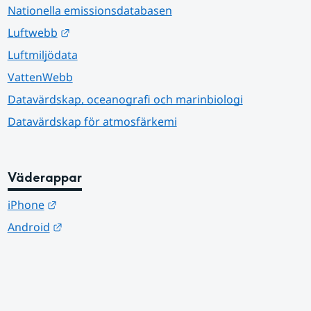
Nationella emissionsdatabasen
Länk till annan webbplats.
Luftwebb
Luftmiljödata
VattenWebb
Datavärdskap, oceanografi och marinbiologi
Datavärdskap för atmosfärkemi
Väderappar
Länk till annan webbplats.
iPhone
Länk till annan webbplats.
Android