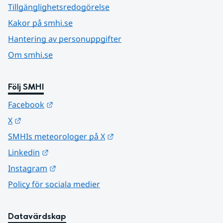
Tillgänglighetsredogörelse
Kakor på smhi.se
Hantering av personuppgifter
Om smhi.se
Följ SMHI
Länk till annan webbplats.
Facebook
Länk till annan webbplats.
X
Länk till annan webbplats.
SMHIs meteorologer på X
Länk till annan webbplats.
Linkedin
Länk till annan webbplats.
Instagram
Policy för sociala medier
Datavärdskap