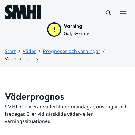
Hoppa till sidans innehåll
Meny
Varning
Gul, Sverige
Start
Väder
Prognoser och varningar
Väderprognos
Huvudinnehåll
Väderprognos
SMHI publicerar väderfilmer måndagar, onsdagar och 
fredagar. Eller vid särskilda väder- eller 
varningssituationer.