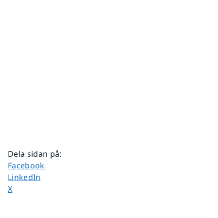
Dela sidan på
:
Dela sidan på
Facebook
Dela sidan på
LinkedIn
Dela sidan på
X