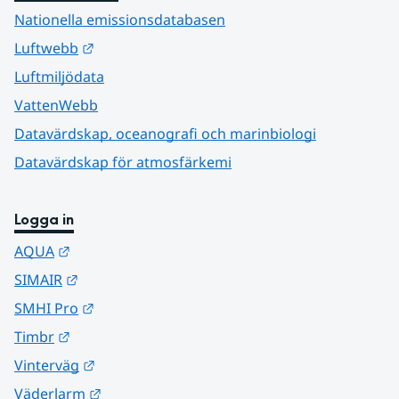
Nationella emissionsdatabasen
Länk till annan webbplats.
Luftwebb
Luftmiljödata
VattenWebb
Datavärdskap, oceanografi och marinbiologi
Datavärdskap för atmosfärkemi
Logga in
Länk till annan webbplats.
AQUA
Länk till annan webbplats.
SIMAIR
Länk till annan webbplats.
SMHI Pro
Länk till annan webbplats.
Timbr
Länk till annan webbplats.
Vinterväg
Länk till annan webbplats.
Väderlarm