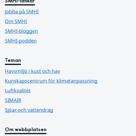
SMHI-länkar
Jobba på SMHI
Om SMHI
SMHI-bloggen
SMHI-podden
Teman
Havsmiljö i kust och hav
Kunskapscentrum för klimatanpassning
Luftkvalitet
SIMAIR
Sjöar och vattendrag
Om webbplatsen