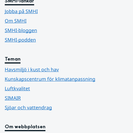
SMHI-länkar
Jobba på SMHI
Om SMHI
SMHI-bloggen
SMHI-podden
Teman
Havsmiljö i kust och hav
Kunskapscentrum för klimatanpassning
Luftkvalitet
SIMAIR
Sjöar och vattendrag
Om webbplatsen