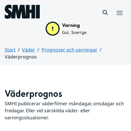
Hoppa till sidans innehåll
Meny
Varning
Gul, Sverige
Start
Väder
Prognoser och varningar
Väderprognos
Huvudinnehåll
Väderprognos
SMHI publicerar väderfilmer måndagar, onsdagar och 
fredagar. Eller vid särskilda väder- eller 
varningssituationer.