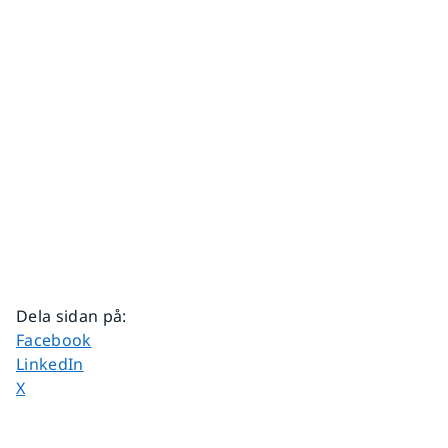
Dela sidan på
:
Dela sidan på
Facebook
Dela sidan på
LinkedIn
Dela sidan på
X