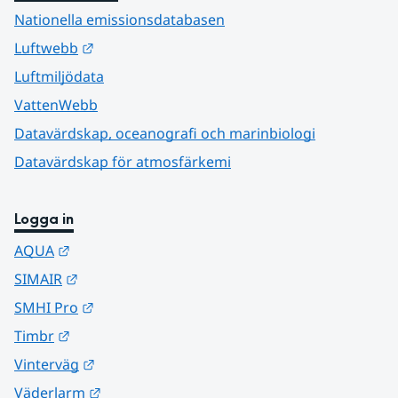
Nationella emissionsdatabasen
Länk till annan webbplats.
Luftwebb
Luftmiljödata
VattenWebb
Datavärdskap, oceanografi och marinbiologi
Datavärdskap för atmosfärkemi
Logga in
Länk till annan webbplats.
AQUA
Länk till annan webbplats.
SIMAIR
Länk till annan webbplats.
SMHI Pro
Länk till annan webbplats.
Timbr
Länk till annan webbplats.
Vinterväg
Länk till annan webbplats.
Väderlarm