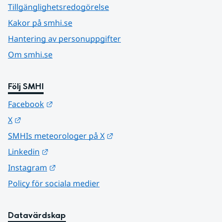
Tillgänglighetsredogörelse
Kakor på smhi.se
Hantering av personuppgifter
Om smhi.se
Följ SMHI
Länk till annan webbplats.
Facebook
Länk till annan webbplats.
X
Länk till annan webbplats.
SMHIs meteorologer på X
Länk till annan webbplats.
Linkedin
Länk till annan webbplats.
Instagram
Policy för sociala medier
Datavärdskap