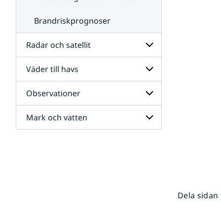
Brandriskprognoser
Radar och satellit
Väder till havs
Undersidor
för
Radar
Observationer
Undersidor
och
för
satellit
Väder
Mark och vatten
Undersidor
till
för
havs
Observationer
Undersidor
för
Mark
och
vatten
Dela sidan