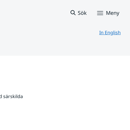
Sök
Meny
In English
 särskilda 