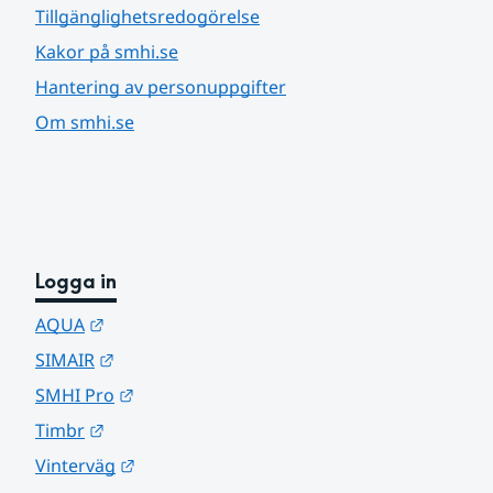
Tillgänglighetsredogörelse
Kakor på smhi.se
Hantering av personuppgifter
Om smhi.se
Logga in
Länk till annan webbplats.
AQUA
Länk till annan webbplats.
SIMAIR
Länk till annan webbplats.
SMHI Pro
Länk till annan webbplats.
Timbr
Länk till annan webbplats.
Vinterväg