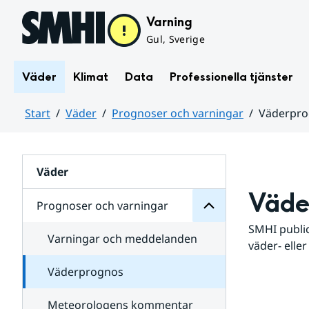
Hoppa till sidans innehåll
Varning
Gul, Sverige
Väder
Klimat
Data
Professionella tjänster
Start
Väder
Prognoser och varningar
Väderpr
varningar
och
Huvudinnehåll
Prognoser
för
Undersidor
Väder
Väde
Prognoser och varningar
SMHI public
Varningar och meddelanden
väder- eller
Väderprognos
Meteorologens kommentar