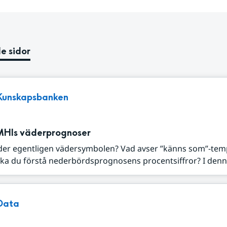
e sidor
Kunskapsbanken
MHIs väderprognoser
der egentligen vädersymbolen? Vad avser ”känns som”-tem
ka du förstå nederbördsprognosens procentsiffror? I denna
Data