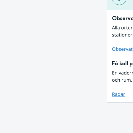
Observa
Alla orte
stationer
Observat
Få koll 
En väder
och rum. 
Radar