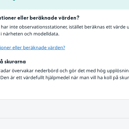
tioner eller beräknade värden?
r har inte observationsstationer, istället beräknas ett värde u
 i närheten och modelldata.
ioner eller beräknade värden?
på skurarna
radar övervakar nederbörd och gör det med hög upplösning 
Den är ett värdefullt hjälpmedel när man vill ha koll på sku