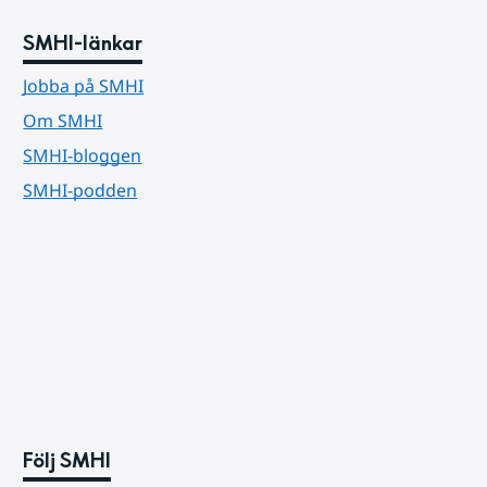
SMHI-länkar
Jobba på SMHI
Om SMHI
SMHI-bloggen
SMHI-podden
Följ SMHI