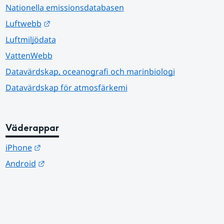
Nationella emissionsdatabasen
Länk till annan webbplats.
Luftwebb
Luftmiljödata
VattenWebb
Datavärdskap, oceanografi och marinbiologi
Datavärdskap för atmosfärkemi
Väderappar
Länk till annan webbplats.
iPhone
Länk till annan webbplats.
Android