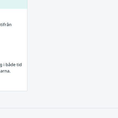
tifrån 
i både tid 
rarna.