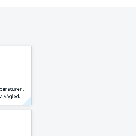
peraturen,
 vägled...