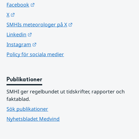
Länk till annan webbplats.
Facebook
Länk till annan webbplats.
X
Länk till annan webbplats.
SMHIs meteorologer på X
Länk till annan webbplats.
Linkedin
Länk till annan webbplats.
Instagram
Policy för sociala medier
Publikationer
SMHI ger regelbundet ut tidskrifter, rapporter och 
faktablad.
Sök publikationer
Nyhetsbladet Medvind