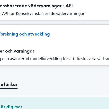
ensbaserade vädervarningar - API
r API för Konsekvensbaserade vädervarningar
Forskning och utveckling
er och varningar
 och avancerad modellutveckling för att du ska veta vad s
e länkar
Lär dig mer