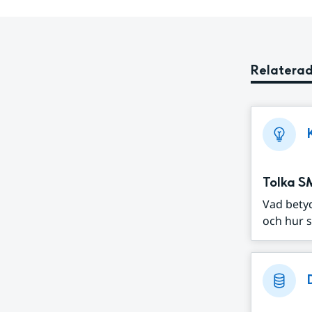
Relaterad
Tolka S
Vad bety
och hur s