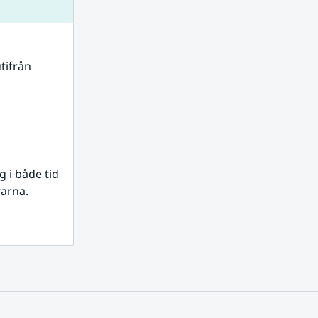
tifrån 
i både tid 
rarna.