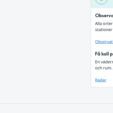
Observa
Alla orte
stationer
Observat
Få koll 
En väder
och rum. 
Radar