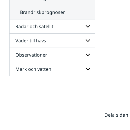
Brandriskprognoser
Radar och satellit
Väder till havs
Undersidor
för
Radar
Observationer
Undersidor
och
för
satellit
Väder
Mark och vatten
Undersidor
till
för
havs
Observationer
Undersidor
för
Mark
och
vatten
Dela sidan