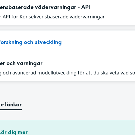
ensbaserade vädervarningar - API
r API för Konsekvensbaserade vädervarningar
Forskning och utveckling
er och varningar
 och avancerad modellutveckling för att du ska veta vad s
e länkar
Lär dig mer