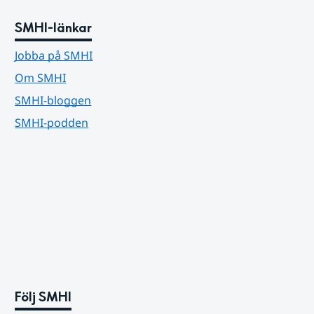
SMHI-länkar
Jobba på SMHI
Om SMHI
SMHI-bloggen
SMHI-podden
Följ SMHI