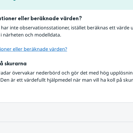
tioner eller beräknade värden?
r har inte observationsstationer, istället beräknas ett värde u
 i närheten och modelldata.
ioner eller beräknade värden?
på skurarna
radar övervakar nederbörd och gör det med hög upplösning 
Den är ett värdefullt hjälpmedel när man vill ha koll på sku