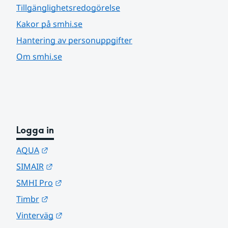
Tillgänglighetsredogörelse
Kakor på smhi.se
Hantering av personuppgifter
Om smhi.se
Logga in
Länk till annan webbplats.
AQUA
Länk till annan webbplats.
SIMAIR
Länk till annan webbplats.
SMHI Pro
Länk till annan webbplats.
Timbr
Länk till annan webbplats.
Vinterväg