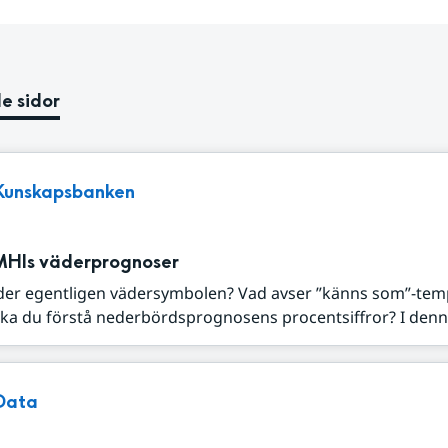
e sidor
Kunskapsbanken
MHIs väderprognoser
der egentligen vädersymbolen? Vad avser ”känns som”-tem
ka du förstå nederbördsprognosens procentsiffror? I denna
Data