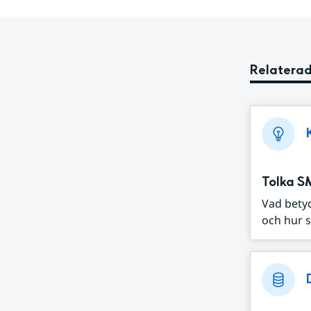
Relaterad
Tolka S
Vad bety
och hur s