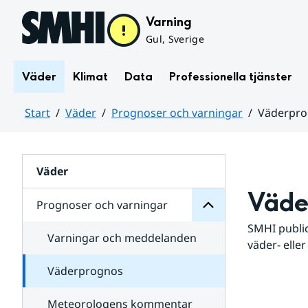
Hoppa till sidans innehåll
Varning
Gul, Sverige
Väder
Klimat
Data
Professionella tjänster
Start
Väder
Prognoser och varningar
Väderpr
varningar
och
Huvudinnehåll
Prognoser
för
Undersidor
Väder
Väde
Prognoser och varningar
SMHI public
Varningar och meddelanden
väder- eller
Väderprognos
Meteorologens kommentar