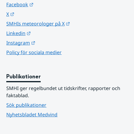
Länk till annan webbplats.
Facebook
Länk till annan webbplats.
X
Länk till annan webbplats.
SMHIs meteorologer på X
Länk till annan webbplats.
Linkedin
Länk till annan webbplats.
Instagram
Policy för sociala medier
Publikationer
SMHI ger regelbundet ut tidskrifter, rapporter och 
faktablad.
Sök publikationer
Nyhetsbladet Medvind