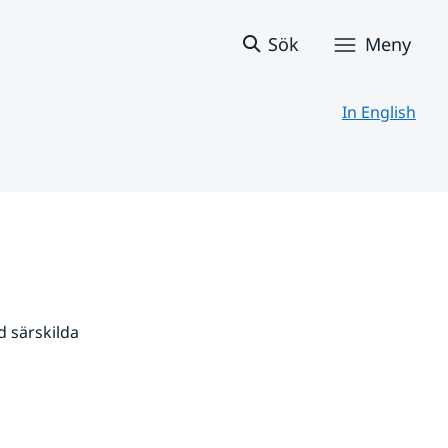
Sök
Meny
In English
 särskilda 