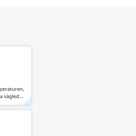
peraturen,
 vägled...