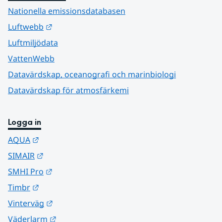
Nationella emissionsdatabasen
Länk till annan webbplats.
Luftwebb
Luftmiljödata
VattenWebb
Datavärdskap, oceanografi och marinbiologi
Datavärdskap för atmosfärkemi
Logga in
Länk till annan webbplats.
AQUA
Länk till annan webbplats.
SIMAIR
Länk till annan webbplats.
SMHI Pro
Länk till annan webbplats.
Timbr
Länk till annan webbplats.
Vinterväg
Länk till annan webbplats.
Väderlarm