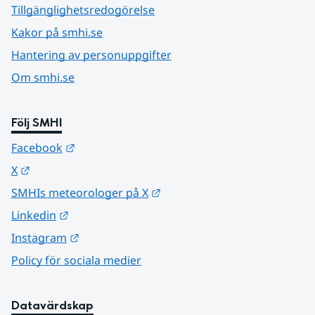
Tillgänglighetsredogörelse
Kakor på smhi.se
Hantering av personuppgifter
Om smhi.se
Följ SMHI
Länk till annan webbplats.
Facebook
Länk till annan webbplats.
X
Länk till annan webbplats.
SMHIs meteorologer på X
Länk till annan webbplats.
Linkedin
Länk till annan webbplats.
Instagram
Policy för sociala medier
Datavärdskap