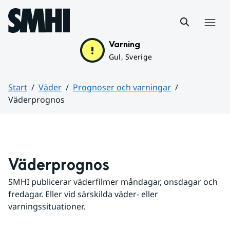
Hoppa till sidans innehåll
Meny
Varning
Gul, Sverige
Start
Väder
Prognoser och varningar
Väderprognos
Huvudinnehåll
Väderprognos
SMHI publicerar väderfilmer måndagar, onsdagar och 
fredagar. Eller vid särskilda väder- eller 
varningssituationer.