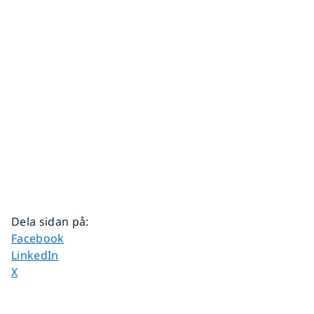
Dela sidan på
:
Dela sidan på
Facebook
Dela sidan på
LinkedIn
Dela sidan på
X