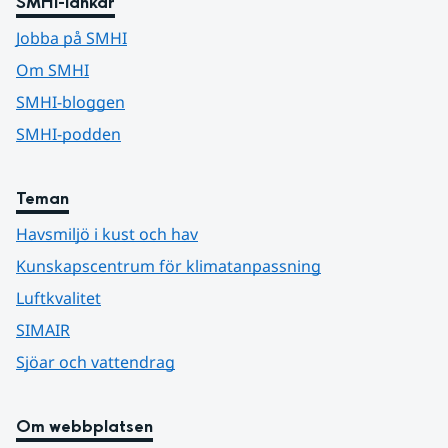
SMHI-länkar
Jobba på SMHI
Om SMHI
SMHI-bloggen
SMHI-podden
Teman
Havsmiljö i kust och hav
Kunskapscentrum för klimatanpassning
Luftkvalitet
SIMAIR
Sjöar och vattendrag
Om webbplatsen