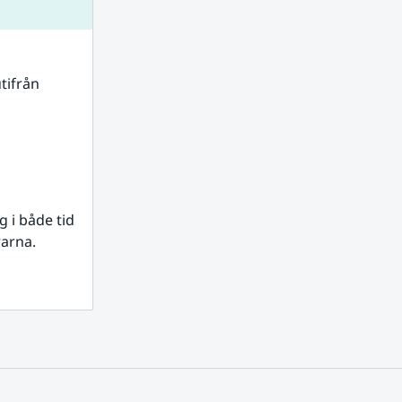
tifrån 
i både tid 
rarna.