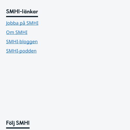
SMHI-länkar
Jobba på SMHI
Om SMHI
SMHI-bloggen
SMHI-podden
Följ SMHI