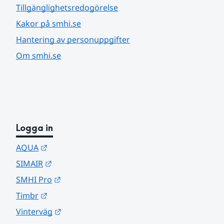
Tillgänglighetsredogörelse
Kakor på smhi.se
Hantering av personuppgifter
Om smhi.se
Logga in
Länk till annan webbplats.
AQUA
Länk till annan webbplats.
SIMAIR
Länk till annan webbplats.
SMHI Pro
Länk till annan webbplats.
Timbr
Länk till annan webbplats.
Vinterväg