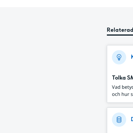
Relaterad
Tolka S
Vad bety
och hur s