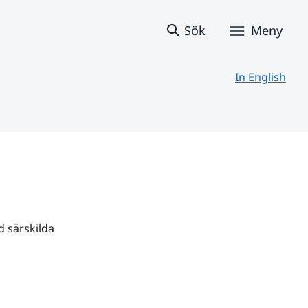
Sök
Meny
In English
 särskilda 