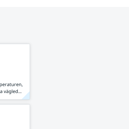
peraturen,
 vägled...