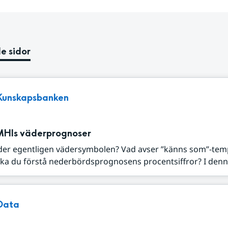
e sidor
Kunskapsbanken
MHIs väderprognoser
der egentligen vädersymbolen? Vad avser ”känns som”-tem
ka du förstå nederbördsprognosens procentsiffror? I denna
Data