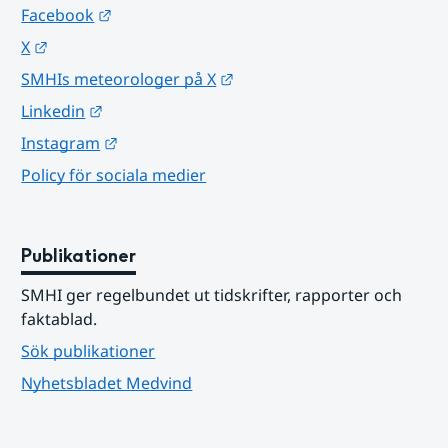
Länk till annan webbplats.
Facebook
Länk till annan webbplats.
X
Länk till annan webbplats.
SMHIs meteorologer på X
Länk till annan webbplats.
Linkedin
Länk till annan webbplats.
Instagram
Policy för sociala medier
Publikationer
SMHI ger regelbundet ut tidskrifter, rapporter och 
faktablad.
Sök publikationer
Nyhetsbladet Medvind