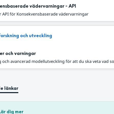
ensbaserade vädervarningar - API
r API för Konsekvensbaserade vädervarningar
Forskning och utveckling
er och varningar
 och avancerad modellutveckling för att du ska veta vad s
e länkar
Lär dig mer