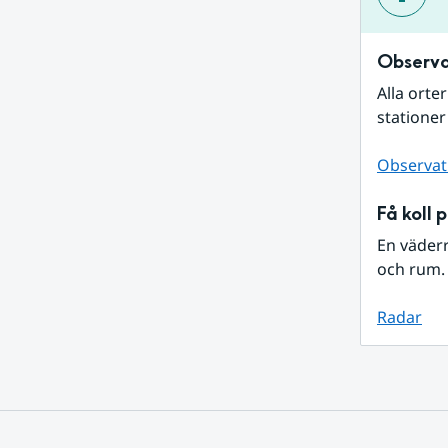
Observa
Alla orte
stationer
Observat
Få koll 
En väder
och rum. 
Radar