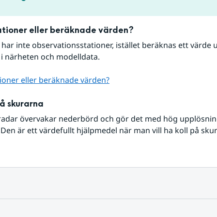
tioner eller beräknade värden?
r har inte observationsstationer, istället beräknas ett värde u
 i närheten och modelldata.
ioner eller beräknade värden?
på skurarna
radar övervakar nederbörd och gör det med hög upplösning 
Den är ett värdefullt hjälpmedel när man vill ha koll på sku