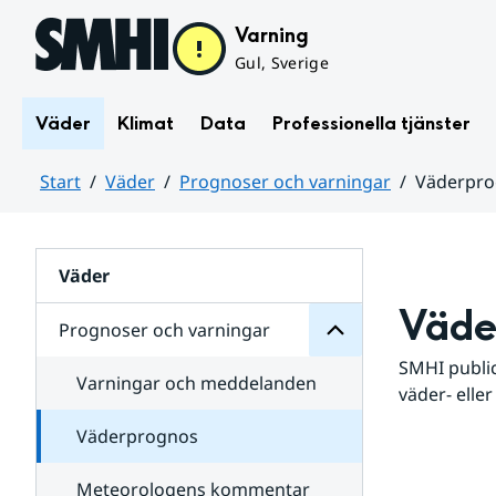
Hoppa till sidans innehåll
Varning
Gul, Sverige
Väder
Klimat
Data
Professionella tjänster
Start
Väder
Prognoser och varningar
Väderpr
varningar
och
Huvudinnehåll
Prognoser
för
Undersidor
Väder
Väde
Prognoser och varningar
SMHI public
Varningar och meddelanden
väder- eller
Väderprognos
Meteorologens kommentar