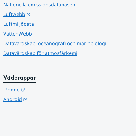
Nationella emissionsdatabasen
Länk till annan webbplats.
Luftwebb
Luftmiljödata
VattenWebb
Datavärdskap, oceanografi och marinbiologi
Datavärdskap för atmosfärkemi
Väderappar
Länk till annan webbplats.
iPhone
Länk till annan webbplats.
Android