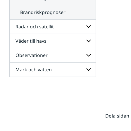
Brandriskprognoser
Radar och satellit
Väder till havs
Undersidor
för
Radar
Observationer
Undersidor
och
för
satellit
Väder
Mark och vatten
Undersidor
till
för
havs
Observationer
Undersidor
för
Mark
och
vatten
Dela sidan