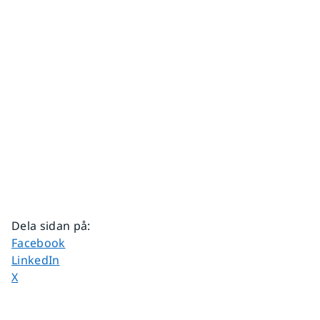
Dela sidan på
:
Dela sidan på
Facebook
Dela sidan på
LinkedIn
Dela sidan på
X