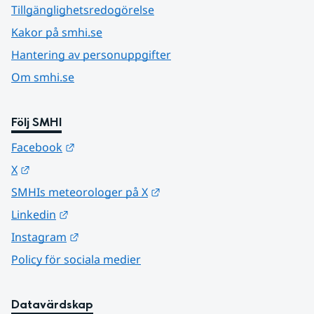
Tillgänglighetsredogörelse
Kakor på smhi.se
Hantering av personuppgifter
Om smhi.se
Följ SMHI
Länk till annan webbplats.
Facebook
Länk till annan webbplats.
X
Länk till annan webbplats.
SMHIs meteorologer på X
Länk till annan webbplats.
Linkedin
Länk till annan webbplats.
Instagram
Policy för sociala medier
Datavärdskap