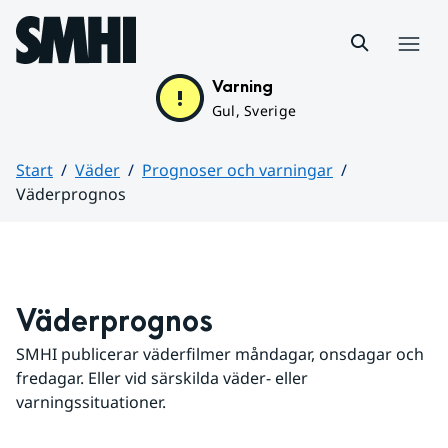
Hoppa till sidans innehåll
Meny
Varning
Gul, Sverige
Start
Väder
Prognoser och varningar
Väderprognos
Huvudinnehåll
Väderprognos
SMHI publicerar väderfilmer måndagar, onsdagar och 
fredagar. Eller vid särskilda väder- eller 
varningssituationer.