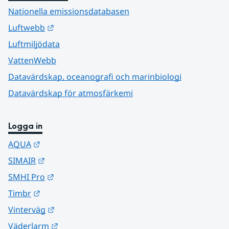
Nationella emissionsdatabasen
Länk till annan webbplats.
Luftwebb
Luftmiljödata
VattenWebb
Datavärdskap, oceanografi och marinbiologi
Datavärdskap för atmosfärkemi
Logga in
Länk till annan webbplats.
AQUA
Länk till annan webbplats.
SIMAIR
Länk till annan webbplats.
SMHI Pro
Länk till annan webbplats.
Timbr
Länk till annan webbplats.
Vinterväg
Länk till annan webbplats.
Väderlarm