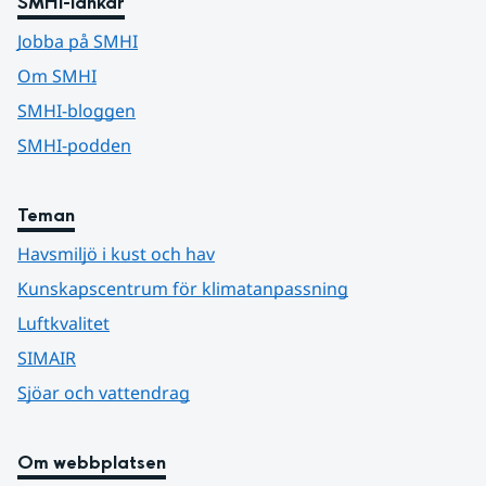
SMHI-länkar
Jobba på SMHI
Om SMHI
SMHI-bloggen
SMHI-podden
Teman
Havsmiljö i kust och hav
Kunskapscentrum för klimatanpassning
Luftkvalitet
SIMAIR
Sjöar och vattendrag
Om webbplatsen