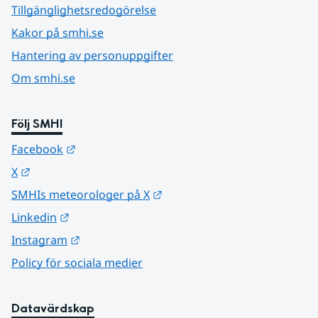
Tillgänglighetsredogörelse
Kakor på smhi.se
Hantering av personuppgifter
Om smhi.se
Följ SMHI
Länk till annan webbplats.
Facebook
Länk till annan webbplats.
X
Länk till annan webbplats.
SMHIs meteorologer på X
Länk till annan webbplats.
Linkedin
Länk till annan webbplats.
Instagram
Policy för sociala medier
Datavärdskap