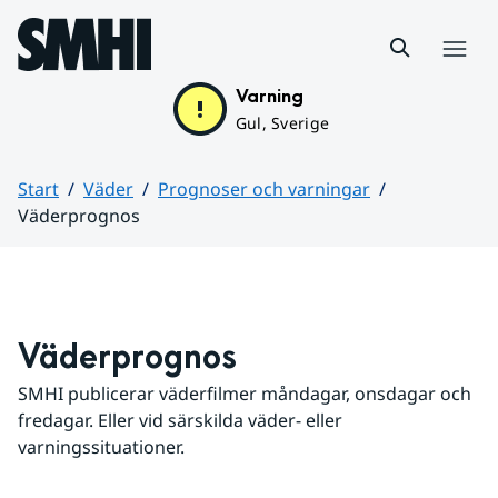
Hoppa till sidans innehåll
Meny
Varning
Gul, Sverige
Start
Väder
Prognoser och varningar
Väderprognos
Huvudinnehåll
Väderprognos
SMHI publicerar väderfilmer måndagar, onsdagar och 
fredagar. Eller vid särskilda väder- eller 
varningssituationer.