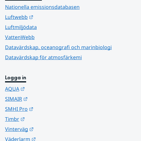
Nationella emissionsdatabasen
Länk till annan webbplats.
Luftwebb
Luftmiljödata
VattenWebb
Datavärdskap, oceanografi och marinbiologi
Datavärdskap för atmosfärkemi
Logga in
Länk till annan webbplats.
AQUA
Länk till annan webbplats.
SIMAIR
Länk till annan webbplats.
SMHI Pro
Länk till annan webbplats.
Timbr
Länk till annan webbplats.
Vinterväg
Länk till annan webbplats.
Väderlarm