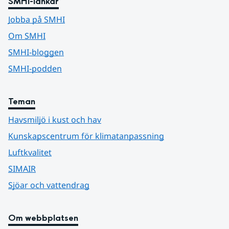
SMHI-länkar
Jobba på SMHI
Om SMHI
SMHI-bloggen
SMHI-podden
Teman
Havsmiljö i kust och hav
Kunskapscentrum för klimatanpassning
Luftkvalitet
SIMAIR
Sjöar och vattendrag
Om webbplatsen