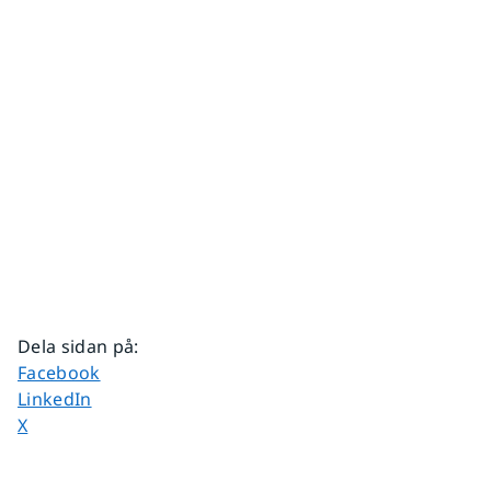
Dela sidan på
:
Dela sidan på
Facebook
Dela sidan på
LinkedIn
Dela sidan på
X