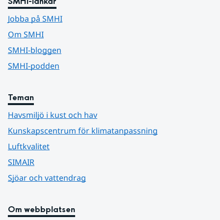
SMHI-länkar
Jobba på SMHI
Om SMHI
SMHI-bloggen
SMHI-podden
Teman
Havsmiljö i kust och hav
Kunskapscentrum för klimatanpassning
Luftkvalitet
SIMAIR
Sjöar och vattendrag
Om webbplatsen