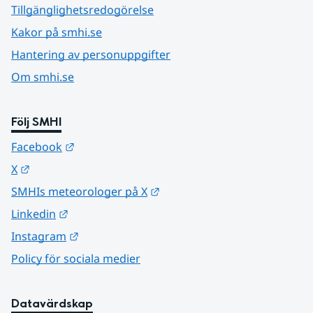
Tillgänglighetsredogörelse
Kakor på smhi.se
Hantering av personuppgifter
Om smhi.se
Följ SMHI
Länk till annan webbplats.
Facebook
Länk till annan webbplats.
X
Länk till annan webbplats.
SMHIs meteorologer på X
Länk till annan webbplats.
Linkedin
Länk till annan webbplats.
Instagram
Policy för sociala medier
Datavärdskap