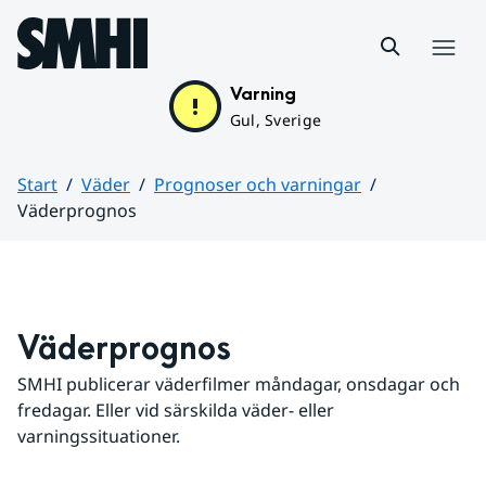
Hoppa till sidans innehåll
Meny
Varning
Gul, Sverige
Start
Väder
Prognoser och varningar
Väderprognos
Huvudinnehåll
Väderprognos
SMHI publicerar väderfilmer måndagar, onsdagar och 
fredagar. Eller vid särskilda väder- eller 
varningssituationer.