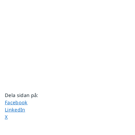
Dela sidan på
:
Dela sidan på
Facebook
Dela sidan på
LinkedIn
Dela sidan på
X