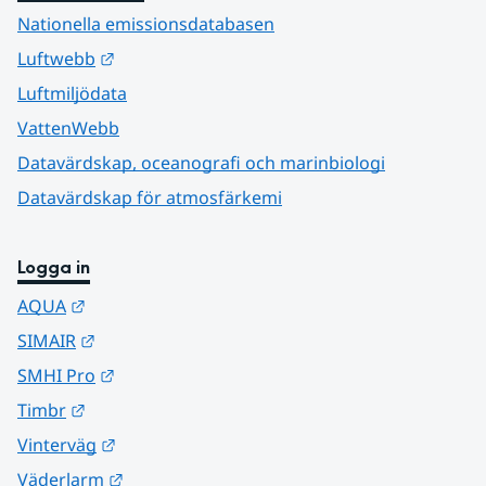
Nationella emissionsdatabasen
Länk till annan webbplats.
Luftwebb
Luftmiljödata
VattenWebb
Datavärdskap, oceanografi och marinbiologi
Datavärdskap för atmosfärkemi
Logga in
Länk till annan webbplats.
AQUA
Länk till annan webbplats.
SIMAIR
Länk till annan webbplats.
SMHI Pro
Länk till annan webbplats.
Timbr
Länk till annan webbplats.
Vinterväg
Länk till annan webbplats.
Väderlarm